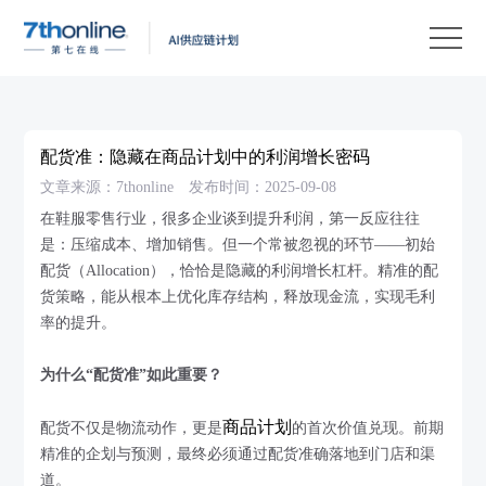
产
品
解
决
客
方
户
客
配货准：隐藏在商品计划中的利润增长密码
案
案
户
资
文章来源：7thonline
发布时间：2025-09-08
例
支
源
关
在鞋服零售行业，很多企业谈到提升利润，第一反应往往
是：压缩成本、增加销售。但一个常被忽视的环节——初始
持
中
于
EN
配货（Allocation），恰恰是隐藏的利润增长杠杆。精准的配
心
我
货策略，能从根本上优化库存结构，释放现金流，实现毛利
率的提升。
们
为什么“配货准”如此重要？
商品计划
配货不仅是物流动作，更是
的首次价值兑现。前期
精准的企划与预测，最终必须通过配货准确落地到门店和渠
道。