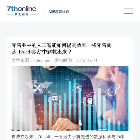
产
品
解
决
客
方
户
客
零售业中的人工智能如何提高效率，将零售商
案
案
户
资
从“Excel地狱”中解救出来？
文章来源：7thonline
发布时间：2025-05-08
例
支
源
关
持
中
于
EN
心
我
们
自成立以来，7thonline一直致力于将先进的数据科学与25年