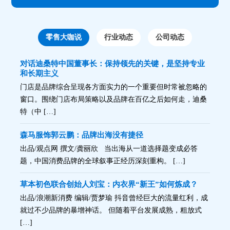
零售大咖说
行业动态
公司动态
对话迪桑特中国董事长：保持领先的关键，是坚持专业
和长期主义
门店是品牌综合呈现各方面实力的一个重要但时常被忽略的
窗口。围绕门店布局策略以及品牌在百亿之后如何走，迪桑
特（中 […]
森马服饰郭云鹏：品牌出海没有捷径
出品/观点网 撰文/龚丽欣 当出海从一道选择题变成必答
题，中国消费品牌的全球叙事正经历深刻重构。 […]
草本初色联合创始人刘宝：内衣界“新王”如何炼成？
出品/浪潮新消费 编辑/贾梦瑜 抖音曾经巨大的流量红利，成
就过不少品牌的暴增神话。 但随着平台发展成熟，粗放式
[…]