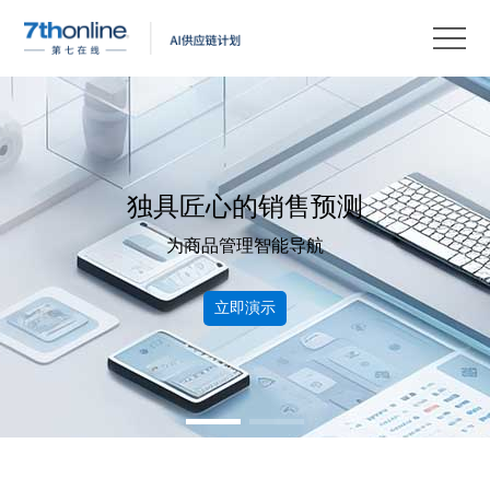
产
品
解
决
客
方
户
客
案
案
户
资
其易优库
例
支
源
关
助力电商降低库存风险，准确预警断货断码，及时补货
持
中
于
EN
心
我
立即演示
们