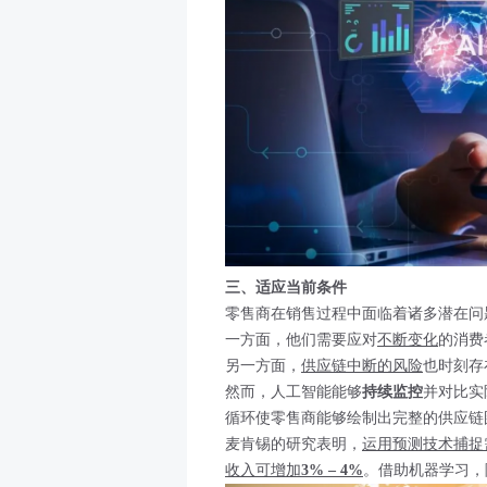
三、适应当前条件
零售商在销售过程中面临着诸多潜在问
一方面，他们需要应对
不断变化
的消费
另一方面，
供应链中断的风险
也时刻存
然而，人工智能能够
持续监控
并对比实
循环使零售商能够绘制出完整的供应链
麦肯锡的研究表明，
运用预测技术捕捉
收入可增加
3% – 4%
。借助机器学习，