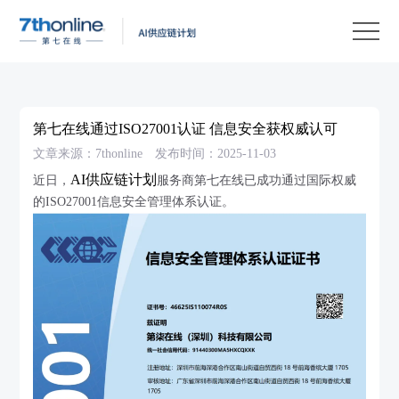
产
品
解
决
客
方
户
客
第七在线通过ISO27001认证 信息安全获权威认可
案
案
户
资
文章来源：7thonline
发布时间：2025-11-03
例
支
源
关
AI供应链计划
近日，
服务商第七在线已成功通过国际权威
的ISO27001信息安全管理体系认证。
持
中
于
EN
心
我
们