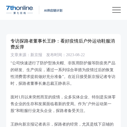
产
品
解
决
客
方
户
客
专访探路者董事长王静：看好疫情后户外运动鞋服消
案
案
户
资
费反弹
文章来源：新京报
发布时间：2023-08-22
例
支
源
关
“公司快速进行了防护型渔夫帽、非医用防护服等防疫类产品
持
中
于
EN
的研发、生产供应，通过一系列综合举措为疫情过后的恢复
心
我
性消费需求提前做好充分准备”。在近日接受新京报记者专访
时，探路者董事长兼总裁王静表示。
们
面对1月以来突然而至的疫情，众多实体企业、特别是实体零
售企业的生存和发展面临着新的变局。作为“户外运动第一
股”和鞋服行业龙头企业，探路者备受关注。
王静向新京报记者表示，探路者的经营，尤其是线下店铺的