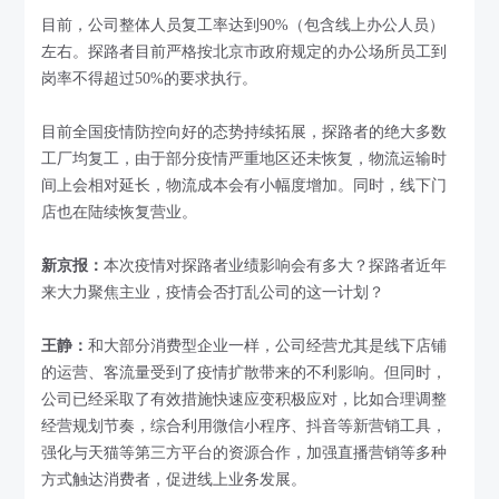
目前，公司整体人员复工率达到90%（包含线上办公人员）
左右。探路者目前严格按北京市政府规定的办公场所员工到
岗率不得超过50%的要求执行。
目前全国疫情防控向好的态势持续拓展，探路者的绝大多数
工厂均复工，由于部分疫情严重地区还未恢复，物流运输时
间上会相对延长，物流成本会有小幅度增加。同时，线下门
店也在陆续恢复营业。
新京报：
本次疫情对探路者业绩影响会有多大？探路者近年
来大力聚焦主业，疫情会否打乱公司的这一计划？
王静：
和大部分消费型企业一样，公司经营尤其是线下店铺
的运营、客流量受到了疫情扩散带来的不利影响。但同时，
公司已经采取了有效措施快速应变积极应对，比如合理调整
经营规划节奏，综合利用微信小程序、抖音等新营销工具，
强化与天猫等第三方平台的资源合作，加强直播营销等多种
方式触达消费者，促进线上业务发展。