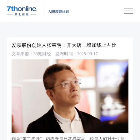
产
品
解
决
客
方
户
客
爱慕股份创始人张荣明：开大店，增加线上占比
案
案
户
资
文章来源：36氪财经
发布时间：2025-09-17
例
支
源
关
持
中
于
EN
心
我
们
作为“第二皮肤”，内衣既是日常必需品，也是人们对于生活