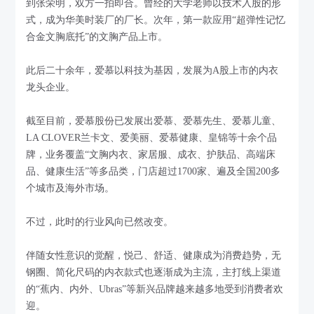
到张荣明，双方一拍即合。曾经的大学老师以技术入股的形
式，成为华美时装厂的厂长。次年，第一款应用“超弹性记忆
合金文胸底托”的文胸产品上市。
此后二十余年，爱慕以科技为基因，发展为A股上市的内衣
龙头企业。
截至目前，爱慕股份已发展出爱慕、爱慕先生、爱慕儿童、
LA CLOVER兰卡文、爱美丽、爱慕健康、皇锦等十余个品
牌，业务覆盖“文胸内衣、家居服、成衣、护肤品、高端床
品、健康生活”等多品类，门店超过1700家、遍及全国200多
个城市及海外市场。
不过，此时的行业风向已然改变。
伴随女性意识的觉醒，悦己、舒适、健康成为消费趋势，无
钢圈、简化尺码的内衣款式也逐渐成为主流，主打线上渠道
的“蕉内、内外、Ubras”等新兴品牌越来越多地受到消费者欢
迎。