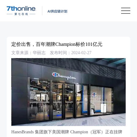
产
品
解
决
客
方
户
客
定价出售，百年潮牌Champion标价101亿元
案
案
户
资
文章来源：华丽志
发布时间：2024-02-27
例
支
源
关
持
中
于
EN
心
我
们
HanesBrands 集团旗下美国潮牌 Champion（冠军）正在挂牌