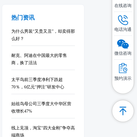
在线咨询
热门资讯
电话沟通
为什么男装“又贵又丑”，却卖得那
么好？
微信咨询
耐克、阿迪在中国最大的零售
商，换了活法
预约演示
太平鸟前三季度净利下跌超
70％，6亿元“押注”研发中心
始祖鸟母公司三季度大中华区营
收增长47%
线上见顶，淘宝“四大金刚”争夺高
端商场