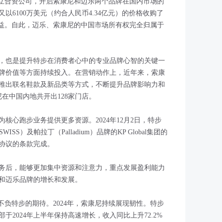
ldwide成立合资公司，开启索康尼和迈乐两个品牌在国内市场的
又以6100万美元（约合人民币4.34亿元）的价格收购了
资公司所持权益。自此，迈乐、索康尼的中国市场所有权完全归属于
，也是提升特步在消费者心中的专业品牌心智的关键一
牌价值等方面持续投入。在营销动作上，近年来，索康
推出联名鞋款及新品类等方式，不断提升品牌影响力和
康尼在中国内地共开出128家门店。
核心跑步业务提供更多资源。2024年12月2日，特步
S）及帕拉丁（Palladium）品牌的KP Global集团的
购股协议的条款完成。
务后，能够更加集中资源和注意力，重点发展盈利能力
和迈乐品牌的增长和发展。
不负特步的期待。2024年，索康尼持续展现韧性。特步
部于2024年上半年保持高速增长，收入同比上升72.2%