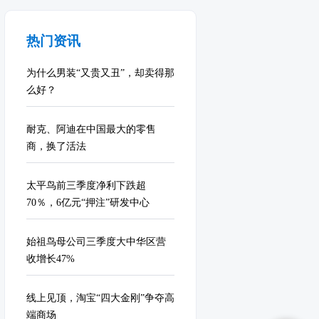
热门资讯
为什么男装“又贵又丑”，却卖得那
么好？
耐克、阿迪在中国最大的零售
商，换了活法
太平鸟前三季度净利下跌超
70％，6亿元“押注”研发中心
始祖鸟母公司三季度大中华区营
收增长47%
线上见顶，淘宝“四大金刚”争夺高
端商场