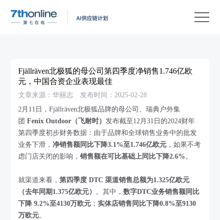
产
品
解
决
客
方
户
客
Fjällräven北极狐的母公司第四季度净销售1.746亿欧
案
案
户
资
元，中国合资企业表现最佳
文章来源：华丽志
发布时间：2025-02-28
例
支
源
关
2月11日，Fjällräven北极狐品牌的母公司、瑞典户外集
持
中
于
EN
团
Fenix Outdoor（飞耐时）
发布截至12月31日的2024财年
心
我
第四季度初步财务数据：由于品牌和全球销售业务中的批发
业务下滑，
净销售额同比下降3.1%至1.746亿欧元
，如果不考
们
虑门店关闭的影响，
销售额在可比基础上同比下降2.6%
。
就渠道来看，
第四季度 DTC 渠道销售总额为1.325亿欧元
（去年同期1.375亿欧元）
。其中，
数字DTC业务销售额同比
下降 9.2%至4130万欧元
；
实体店销售同比下降0.8%至9130
万欧元
。