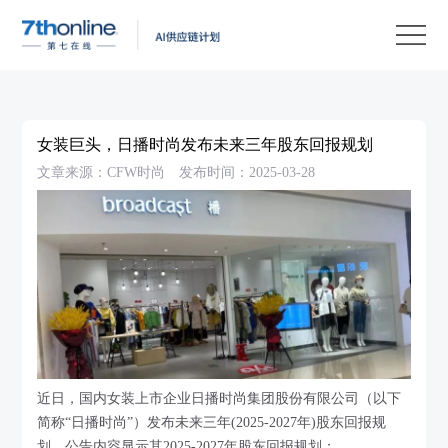
产
品
解
决
客
方
户
客
女装巨头，日播时尚发布未来三年股东回报规划
案
案
户
资
文章来源：CFW时尚
发布时间：2025-03-28
例
支
源
关
持
中
于
EN
心
我
们
近日，国内女装上市企业日播时尚集团股份有限公司（以下
简称“日播时尚”）发布未来三年(2025-2027年)股东回报规
划。公告内容显示其2025-2027年股东回报规划：