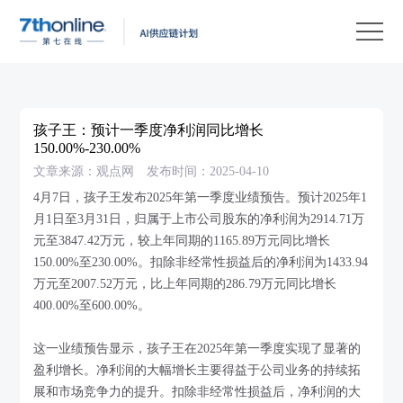
产
品
解
决
客
方
户
客
孩子王：预计一季度净利润同比增长
案
案
户
资
150.00%-230.00%
文章来源：观点网
发布时间：2025-04-10
例
支
源
关
4月7日，孩子王发布2025年第一季度业绩预告。预计2025年1
持
中
于
EN
月1日至3月31日，归属于上市公司股东的净利润为2914.71万
心
我
元至3847.42万元，较上年同期的1165.89万元同比增长
150.00%至230.00%。扣除非经常性损益后的净利润为1433.94
们
万元至2007.52万元，比上年同期的286.79万元同比增长
400.00%至600.00%。
这一业绩预告显示，孩子王在2025年第一季度实现了显著的
盈利增长。净利润的大幅增长主要得益于公司业务的持续拓
展和市场竞争力的提升。扣除非经常性损益后，净利润的大