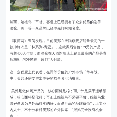
然而，始祖鸟「平替」赛道上已经拥有了众多优秀的选手，
骆驼、蕉下等一众品牌已经率先打响知名度。
《联商网》查阅发现，目前美邦在天猫旗舰店销量最高的一
款冲锋衣是「林系列-青鸾」，这款券后售价379元的产品，
有超400人付款；而骆驼在天猫旗舰店上销量最高的产品是券
后399元的冲锋衣，超4万人付款。
这一定程度上代表着，在同等价位的户外市场「争夺战」
中，美邦还需要讲出更好的故事吸引消费者。
“美邦是做休闲产品的，核心面料是棉；而户外是属于运动领
域，核心面料是化纤；再加上始祖鸟不需要平替，始祖鸟业
绩好是因为户外品牌卖的好，而是产品的品牌价值”，上文业
内人士并不十分看好美邦的户外探索，“跟风完全没有机会
点。”