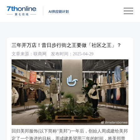
产
品
解
决
客
方
户
客
三年开万店！昔日步行街之王要做「社区之王」？
案
案
户
资
文章来源：联商网
发布时间：2025-04-29
例
支
源
关
持
中
于
EN
心
我
们
回归美邦服饰(以下简称“美邦”)一年后，创始人周成建给美邦
定了一个激进的目标，周成建希望用三年的时间，将美邦带