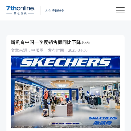
产
品
解
决
客
方
户
客
斯凯奇中国一季度销售额同比下降16%
案
案
户
资
文章来源：中服圈
发布时间：2025-04-30
例
支
源
关
持
中
于
EN
心
我
们