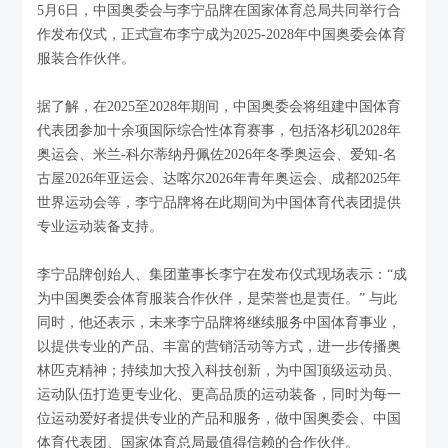
5月6日，中国奥委会与李宁品牌在国家体育总局共同举行合
作发布仪式，正式宣布李宁成为2025-2028年中国奥委会体育
服装合作伙伴。
据了解，在2025至2028年期间，中国奥委会将组建中国体育
代表团参加十余项国际综合性体育赛事，包括洛杉矶2028年
奥运会、米兰-科尔蒂纳丹佩佐2026年冬季奥运会、爱知-名
古屋2026年亚运会、达喀尔2026年青年奥运会、成都2025年
世界运动会等，李宁品牌将在此期间为中国体育代表团提供
专业运动装备支持。
李宁品牌创始人、集团董事长李宁在发布仪式现场表示：“成
为中国奥委会体育服装合作伙伴，是荣誉也是责任。” 与此
同时，他还表示，未来李宁品牌将继续服务中国体育事业，
以提供专业的产品、丰富的营销活动等方式，进一步传播奥
林匹克精神；持续加大投入科技创新，为中国顶级运动员、
运动队伍打造更专业化、更高品质的运动装备，同时为每一
位运动爱好者提供专业的产品和服务，做中国奥委会、中国
体育代表团、国家体育总局最值得信赖的合作伙伴。