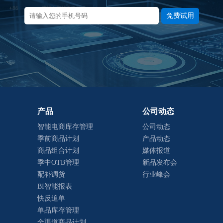
免费试用
产品
公司动态
智能电商库存管理
公司动态
季前商品计划
产品动态
商品组合计划
媒体报道
季中OTB管理
新品发布会
配补调货
行业峰会
BI智能报表
快反追单
单品库存管理
全渠道商品计划