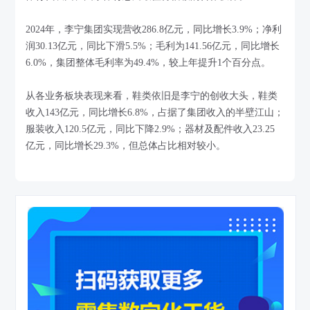
2024年，李宁集团实现营收286.8亿元，同比增长3.9%；净利
润30.13亿元，同比下滑5.5%；毛利为141.56亿元，同比增长
6.0%，集团整体毛利率为49.4%，较上年提升1个百分点。
从各业务板块表现来看，鞋类依旧是李宁的创收大头，鞋类
收入143亿元，同比增长6.8%，占据了集团收入的半壁江山；
服装收入120.5亿元，同比下降2.9%；器材及配件收入23.25
亿元，同比增长29.3%，但总体占比相对较小。