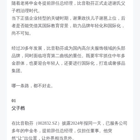
随着老将申金冬提前辞任总经理，比音勒芬正式走进谢氏父
子档治理时代。
当下正值企业转型的关键时期，谢秉政扶儿子谢邕上位，后
者是否能凭借其国际教育背景，助力品牌年轻化和国际化，
尚不可知。
经过20多年发展，比音勒芬成为国内高尔夫服饰领域的头部
品牌，同时面临培育第二曲线的重任。既要牢牢抓住中年多
金群体，也要迎合年轻人，还要进行国际化，打造成奢侈品
集团。
哪一条路，都不好走。
01
父子档
在比音勒芬（002832.SZ）披露2024年报同一天，已服务公司
多年的申金冬，提前辞任总经理，仅担任董事。他突
然“让”出位置，让外界相当意外。