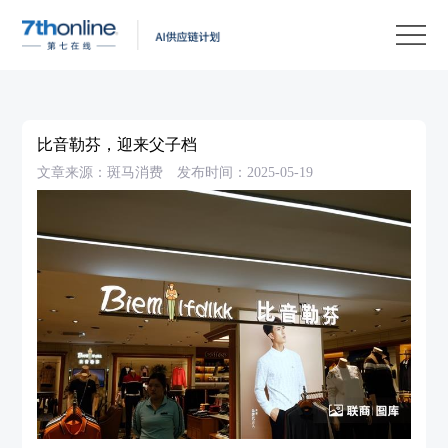
产
品
解
决
客
方
户
客
比音勒芬，迎来父子档
案
案
户
资
文章来源：斑马消费
发布时间：2025-05-19
例
支
源
关
持
中
于
EN
心
我
们