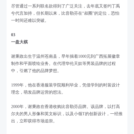
尽管通过一系列联名款得到了广泛关注，去年底又签约丁禹
兮代言加持，但长期以来，比音勒芬在“叔圈”的定位，恐怕
一时间还难以突破。
03
一盘大棋
谢秉政出生于温州苍南县，早年揣着1000元到广西拓展徽章
制作和平面喷绘业务。在代理华伦天奴等男装品牌的过程
中，引燃了他的品牌梦想。
1999年，他在香港服装学院顺利毕业，凭借学到的时装设计
理念，萌发品牌运营的想法。
2000年，谢秉政在香港收购比音勒芬品牌。该品牌，以打高
尔夫的男人形像和英文标识，以及小领T的创新设计，一经推
出，立即获得市场追崇。