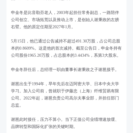
申金冬是比音勒芬老人，2003年起担任常务副总，一路陪伴
公司创立、市场拓荒以及推动上市，是创始人谢秉政的左膀
右臂。他的原定任期至2027年1月。
5月15日，他已通过公告减持不超过491.30万股，占公司总股
本的0.8609%。这是他的首次减持。截至公告日，申金冬持有
公司股份1965.20万股，占总股本的3.4434%，系第3大股东。
申金冬辞任后，总经理一职由董事长谢秉政之子谢邕接手。
谢邕出生于1994年，早年先后在迈阿密大学、日本中央大学
学习。加入公司前，曾就职于伊藤忠（上海）纤维贸易有限
公司。2022年起，谢邕负责公司高尔夫事业部，并担任部门
总监。
谢邕此时接任，压力不算小。当下正值公司业绩增速放缓、
品牌转型和国际化扩张的关键时期。