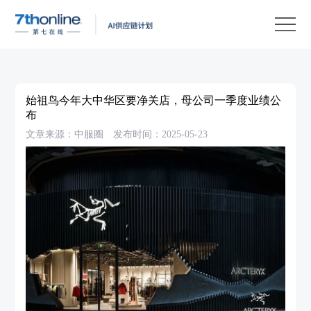
产
品
解
决
客
方
户
客
始祖鸟今年大中华区要净关店，母公司一季度业绩公
案
案
户
资
布
文章来源：中服圈
发布时间：2025-05-23
例
支
源
关
持
中
于
EN
心
我
们