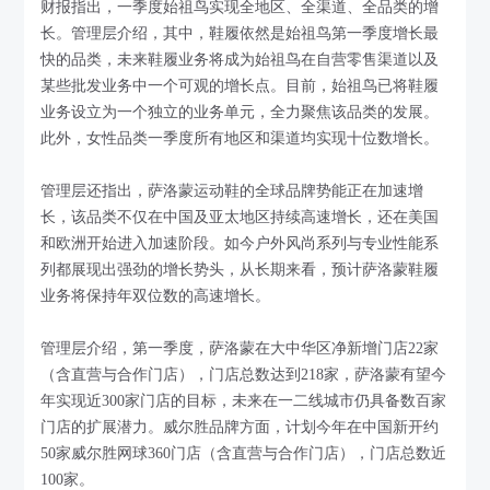
财报指出，一季度始祖鸟实现全地区、全渠道、全品类的增
长。管理层介绍，其中，鞋履依然是始祖鸟第一季度增长最
快的品类，未来鞋履业务将成为始祖鸟在自营零售渠道以及
某些批发业务中一个可观的增长点。目前，始祖鸟已将鞋履
业务设立为一个独立的业务单元，全力聚焦该品类的发展。
此外，女性品类一季度所有地区和渠道均实现十位数增长。
管理层还指出，萨洛蒙运动鞋的全球品牌势能正在加速增
长，该品类不仅在中国及亚太地区持续高速增长，还在美国
和欧洲开始进入加速阶段。如今户外风尚系列与专业性能系
列都展现出强劲的增长势头，从长期来看，预计萨洛蒙鞋履
业务将保持年双位数的高速增长。
管理层介绍，第一季度，萨洛蒙在大中华区净新增门店22家
（含直营与合作门店），门店总数达到218家，萨洛蒙有望今
年实现近300家门店的目标，未来在一二线城市仍具备数百家
门店的扩展潜力。威尔胜品牌方面，计划今年在中国新开约
50家威尔胜网球360门店（含直营与合作门店），门店总数近
100家。