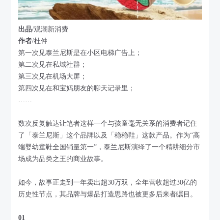
出品
/观潮新消费
作者
/杜仲
第一次见泰兰尼斯是在小区电梯广告上；
第二次见在私域社群；
第三次见在机场大屏；
第四次见在和宝妈朋友的聊天记录里；
……
数次反复触达让笔者这样一个与孩童毫无关系的消费者记住
了「泰兰尼斯」这个品牌以及「稳稳鞋」这款产品。作为“高
端婴幼童鞋全国销量第一”，泰兰尼斯演绎了一个精耕细分市
场成为品类之王的商业故事。
如今，故事正走到一年卖出超30万双，全年营收超过30亿的
历史性节点，其品牌与爆品打造思路也被更多后来者瞩目。
01