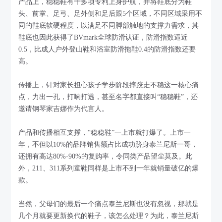
产品上，稳稳鞋有十多项专利上身护航，并将鞋底分为鞋
头、前掌、足弓、足外侧和足后跟5个区域，不同区域采用不
同的鞋底软硬程度，以满足不同脚部触地的支撑力需求，其
鞋底也因此获得了BVmark全球防滑认证，防滑指数逼近
0.5，比成人户外登山鞋和浴室防滑拖鞋0.4的防滑指数还要
高。
传播上，针对家长担心孩子学步阶段摔跤走不稳这一核心痛
点，力出一孔，打响打透，甚至名字都直接叫“稳稳鞋”，还
邀请钢琴家吉娜作为代言人。
产品和传播相互支撑，“稳稳鞋”一上市就打爆了。上市一
年，不但以10%的品牌销售额占比成功跻身泰兰尼斯一哥，
还拥有高达80%-90%的复购率，令同类产品望尘莫及。此
外，211、311系列童鞋同样是上市不到一年就销量破亿的爆
款。
当然，父母们的最后一个痛点泰兰尼斯也没有忽视，那就是
几个月就要更新换代的鞋子，该怎么处理？为此，泰兰尼斯