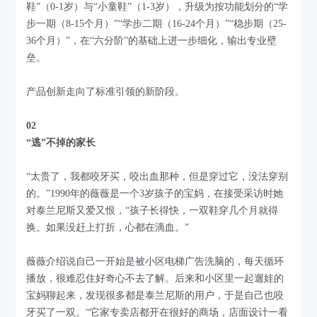
鞋”（0-1岁）与“小童鞋”（1-3岁），升级为按功能划分的“学
步一期（8-15个月）”“学步二期（16-24个月）”“稳步期（25-
36个月）”，在“六分阶”的基础上进一步细化，输出专业壁
垒。
产品创新走向了标准引领的新阶段。
02
“逃”不掉的家长
“太贵了，我都咬牙买，咬出血那种，但是穿过它，没法穿别
的。”1990年的薇薇是一个3岁孩子的宝妈，在接受采访时她
对泰兰尼斯又爱又恨，“孩子长得快，一双鞋穿几个月就得
换。如果没赶上打折，心都在滴血。”
薇薇介绍说自己一开始是被小区电梯广告洗脑的，每天循环
播放，很难忍住好奇心不去了解。后来和小区里一起遛娃的
宝妈聊起来，发现很多都是泰兰尼斯的用户，于是自己也咬
牙买了一双。“它家专卖店都开在很好的商场，店面设计一看