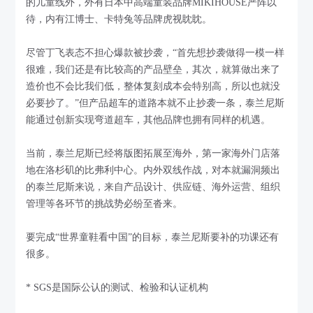
的儿童线外，外有日本中高端童装品牌MIKIHOUSE严阵以
待，内有江博士、卡特兔等品牌虎视眈眈。
尽管丁飞表态不担心爆款被抄袭，“首先想抄袭做得一模一样
很难，我们还是有比较高的产品壁垒，其次，就算做出来了
造价也不会比我们低，整体复刻成本会特别高，所以也就没
必要抄了。”但产品超车的道路本就不止抄袭一条，泰兰尼斯
能通过创新实现弯道超车，其他品牌也拥有同样的机遇。
当前，泰兰尼斯已经将版图拓展至海外，第一家海外门店落
地在洛杉矶的比弗利中心。内外双线作战，对本就漏洞频出
的泰兰尼斯来说，来自产品设计、供应链、海外运营、组织
管理等各环节的挑战势必纷至沓来。
要完成“世界童鞋看中国”的目标，泰兰尼斯要补的功课还有
很多。
* SGS是国际公认的测试、检验和认证机构