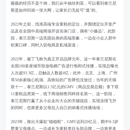
薇薇的经历不是个例，我们从中抽丝剥茧，可以看到泰兰尼
斯是如何织就一张大网，让家长们无处可“逃”的。
2022年之前，找准高端专业童鞋的定位，并围绕定位开发产
品及在全国中高端商场开设实体门店，偶有“小爆品”。此阶
段，泰兰尼斯一边巩固自身的高端形象，一边在小众人群中
积累口碑，同时入驻电商及私域渠道；
2022年，被丁飞称为真正开启品牌元年。这一年泰兰尼斯在
全国100多座城市投放电梯广告进行饱和式传播，实现总曝光
人次超93.3亿，总触达人数超4亿；此外，北京、上海、广州
等50余家核心机场、高铁站的广告牌也没放过；当年的天猫
双十一，泰兰尼斯以1.5亿元的GMV（商品交易总额）拿下双
11童鞋品类第一，线下商场销售同样排名第一。这一阶段，
泰兰尼斯打赢了从小众走向大众的关键战役，实现业绩飞升
的同时，也将更多父母拉入自己的病毒式传播场域；
2023年，推出大爆款“稳稳鞋”，GMV达到20亿元，戳中0-3岁
婴童父母痛点。一边成长为童鞋类目头部品牌，一边将更多