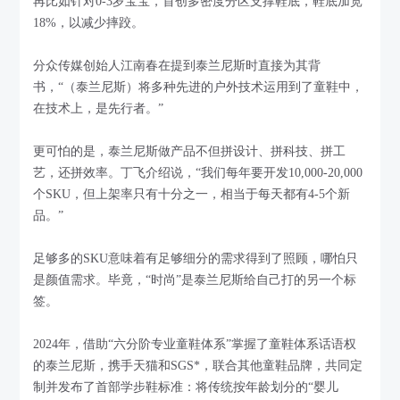
再比如针对0-3岁宝宝，首创多密度分区支撑鞋底，鞋底加宽
18%，以减少摔跤。
分众传媒创始人江南春在提到泰兰尼斯时直接为其背
书，“（泰兰尼斯）将多种先进的户外技术运用到了童鞋中，
在技术上，是先行者。”
更可怕的是，泰兰尼斯做产品不但拼设计、拼科技、拼工
艺，还拼效率。丁飞介绍说，“我们每年要开发10,000-20,000
个SKU，但上架率只有十分之一，相当于每天都有4-5个新
品。”
足够多的SKU意味着有足够细分的需求得到了照顾，哪怕只
是颜值需求。毕竟，“时尚”是泰兰尼斯给自己打的另一个标
签。
2024年，借助“六分阶专业童鞋体系”掌握了童鞋体系话语权
的泰兰尼斯，携手天猫和SGS*，联合其他童鞋品牌，共同定
制并发布了首部学步鞋标准：将传统按年龄划分的“婴儿