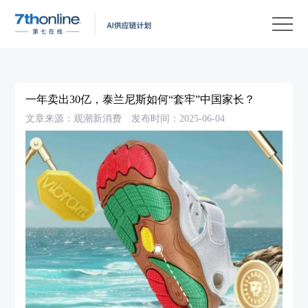
产
品
解
决
客
方
户
客
一年卖出30亿，泰兰尼斯如何“套牢”中国家长？
案
案
户
资
文章来源：观潮新消费
发布时间：2025-06-04
例
支
源
关
持
中
于
EN
心
我
们