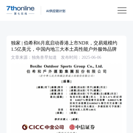
产
品
解
决
客
方
户
客
独家 | 伯希和6月底启动香港上市NDR，交易规模约
案
案
户
资
1.5亿美元，中国内地三大本土高性能户外服饰品牌
文章来源：独角兽早知道
发布时间：2025-06-06
例
支
源
关
持
中
于
EN
心
我
们