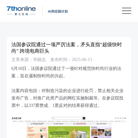
产
品
解
决
客
方
户
客
法国参议院通过一项严厉法案，矛头直指“超级快时
案
案
户
资
尚” 跨境电商巨头
文章来源：华丽志
发布时间：2025-06-13
例
支
源
关
6月10日，法国参议院通过了一项针对规范快时尚行业的法
持
中
于
EN
案，旨在遏制快时尚的兴起。
心
我
法案内容包括：对制造污染的企业进行处罚，禁止相关企业
们
发布广告，对推广此类产品的网红实施制裁等。在参议院投
票中，以337票赞成、1票反对的结果获得通过。