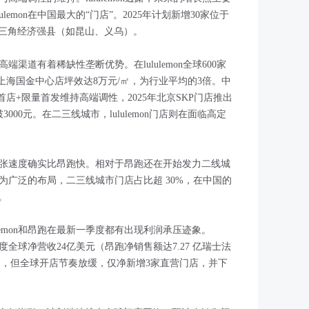
emon在中国最大的“门店”。2025年计划新增30家位于
三角经济强县（如昆山、义乌）。
高端渠道有着稀缺性垄断优势。在lululemon全球600家
上海国金中心店坪效达8万元/㎡，为行业平均的3倍。中
店+限量首发维持高端调性，2025年北京SKP门店推出
00元。在二三线城市，lululemon门店则在面临高定
门店扩张速度确实比昂跑快。相对于昂跑还在开始发力二线城
了较为广泛的布局，二三线城市门店占比超 30%，在中国的
。
lemon和昂跑在最新一季度都有出现利润承压迹象。
一季度全球净营收24亿美元（昂跑净销售额达7.27 亿瑞士法
70家，但全球开店节奏放缓，仅净新增3家直营门店，并下