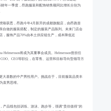
2025财年一季度，昂跑服装和配饰销售额同比增长分别为
。
。虎嗅获悉，昂跑今年4月新开的成都旗舰店，由昂跑首
s 先生亲自做的服装搭配，制定的服装产品陈列。未来门店会
店，服饰产品70%由本土供应链生产，成本降低近
 Helmersson将成为其董事会成员。Helmersson曾担任
COO、CEO等职位，在零售、运营和目标导向型领导方
更大基数的中产男性用户。挑战在于，目前服装品类丰
被视为直男思维。
也很快，产品线包括训练、游泳、跑步等，强调“贵但值得”的