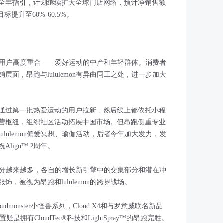
全年指引，计划继续扩大全球门店网络，预计净销售额
提升至60%-60.5%。
道，但用户高度重合——爱好运动的中产和年轻群体。消费者
面，昂跑与lululemon有异曲同工之处，进一步加大
通过第一批热爱运动的用户拉新，然后线上都依托小程
营枢纽，组织社区活动拓展中国市场。但昂跑侧重专业
lulemon偏爱冥想、瑜伽活动，后者今年加大发力，发
lign™ ?周年。
重叠部分越来越多，各自的增长新引擎中的交集部分和潜在冲
，被视为昂跑和lululemon的跨界战场。
monster小怪兽系列，Cloud X4和与罗意威联名新品
庸置疑是拥有CloudTec®科技和LightSpray™的昂跑完胜。