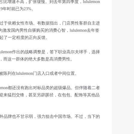
增速不高，扩张缓慢。到去年第四季度，lululemon
9年时就已为23%。
增长还过于依赖女性市场。有数据指出，门店男性客群自主进
激发国内男性自驱购买的消费心智，lululemon去年签
引起了一定程度的正向反馈。
ulemon作出的战略调整是，签下职业高尔夫球手，选择
，而这一群体的绝大多数是高消费男性。
列在lululemon门店入口或者中间位置。
lemon都还没有跑出对标品类的超级爆品。但伴随着二者
迎来猛烈交锋，甚至另辟蹊径，在包包、配饰等其他品
，国内外品牌也不甘示弱，强力狙击中国市场。不过，当下的