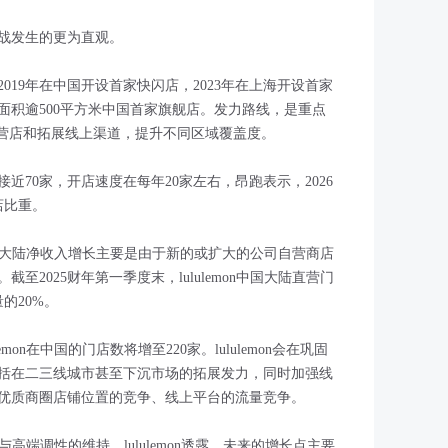
战发生的更为直观。
019年在中国开设首家快闪店，2023年在上海开设首家
设面积逾500平方米中国首家旗舰店。发力路线，是重点
直营店和拓展线上渠道，提升不同区域覆盖度。
近70家，开店速度在每年20家左右，昂跑表示，2026
店比重。
，中国大陆净收入增长主要是由于新的或扩大的公司自营商店
截至2025财年第一季度末，lululemon中国大陆直营门
的20%。
emon在中国的门店数将增至220家。lululemon会在巩固
括在二三线城市甚至下沉市场的拓展发力，同时加强线
优质商圈店铺位置的竞争、线上平台的流量竞争。
张与高端调性的维持。lululemon透露，未来的增长点主要