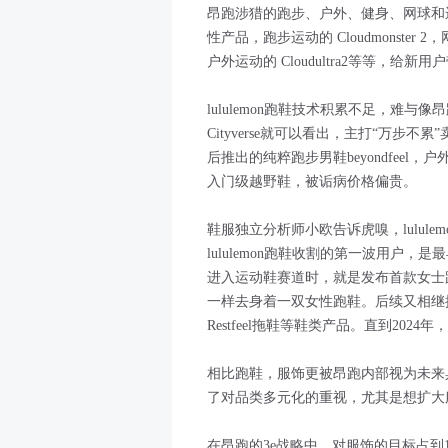
昂跑涉猎的跑步、户外、健身、网球和
性产品，跑步运动的 Cloudmonster 2，
户外运动的 Cloudultra2等等，给
lululemon跑鞋技术积累不足，难
Cityverse就可以看出，主打“万
后推出的纯粹跑步男鞋beyondfeel，户外鞋
入门级越野鞋，被诟病价格偏贵。
鞋服独立分析师小欧告诉虎嗅，lulul
lululemon跑鞋收割的第一波用户，是最早
进入运动鞋赛道时，就是发布首款女士跑鞋B
一样去身着一双女性跑鞋。后续又相继推出了Ch
Restfeel拖鞋等鞋类产品。直到2024年
相比跑鞋，服饰更被昂跑内部视为未来
了对品类多元化的重视，尤其是想扩大
在昂跑的3e战略中，对服饰的目标占到10