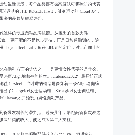
运动生活场景，每个品类都有被高度认可和熟知的代表
网球运动的THE ROGER Pro 2，健身运动的 Cloud X4，
新用户带来的品牌新鲜感更强。
与像昂跑这样的专业跑鞋品牌抗衡。从推出的首款男鞋
步不累”卖点，更匹配的不是跑步竞技，而是日常通勤训练，随
 beyondfeel trail，多在1380元的定价，对比市面上的
emon在跑鞋方面的优势之一，是更懂女性需要的是什么。
热衷Align瑜伽裤的粉丝。lululemon2022年最开始正式
lissfeel，当时讲的概念是像穿着一条Align瑜伽裤
argefeel女士运动鞋、Strongfeel女士训练鞋、
，lululemon才开始发力男性跑鞋产品。
具备爆发增长的潜力点。过去几年，昂跑高管多次表达
服装品类的收入，使之成为第二大支柱。
%。 2024财年服装配件收入占比4.3%，但增速达