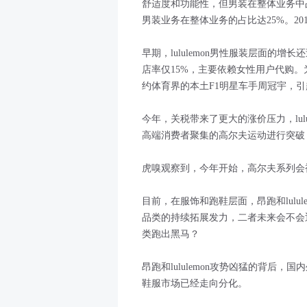
舒适度和功能性，但男装在整体业务中占比
男装业务在整体业务的占比达25%。201
早期，lululemon男性服装层面的
店率仅15%，主要依赖女性用户代购。为
约体育界的本土F1明星车手周冠宇，
今年，关税带来了更大的涨价压力，lul
高端消费者聚集的高尔夫运动进行突破
虎嗅观察到，今年开始，高尔夫系列会被陈
目前，在服饰和跑鞋层面，昂跑和lulu
品类的持续拓展发力，二者未来会不会
类跑出黑马？
昂跑和lululemon攻势凶猛的背后
鞋服市场已经走向分化。