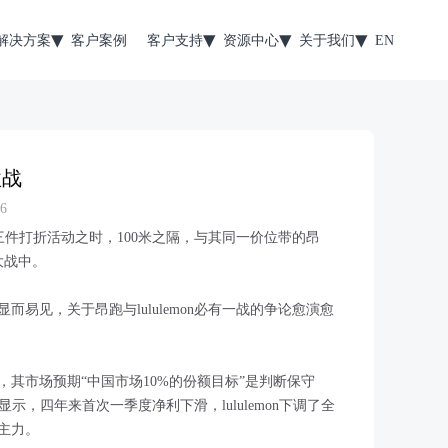
解决方案
客户案例
客户支持
资源中心
关于我们
EN
激战
6
限时三件打折活动之时，100米之隔，与其同一价位带的昂
大战中。
易见，关于昂跑与lululemon必有一战的争论愈演愈
，其市场预期“中国市场10%的份额目标”是判断保守
报则显示，四年来首次一季度净利下滑，lululemon下调了全
主力。