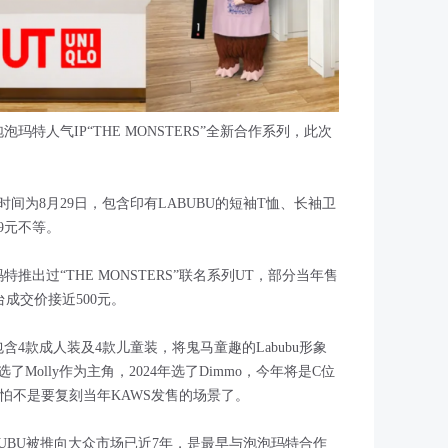
玛特人气IP“THE MONSTERS”全新合作系列，此次
间为8月29日，包含印有LABUBU的短袖T恤、长袖卫
9元不等。
特推出过“THE MONSTERS”联名系列UT，部分当年售
成交价接近500元。
了包含4款成人装及4款儿童装，将鬼马童趣的Labubu形象
了Molly作为主角，2024年选了Dimmo，今年将是C位
热度，怕不是要复刻当年KAWS发售的场景了。
ABUBU被推向大众市场已近7年，是最早与泡泡玛特合作