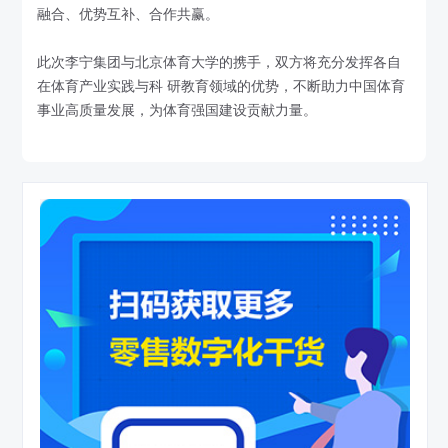
融合、优势互补、合作共赢。
此次李宁集团与北京体育大学的携手，双方将充分发挥各自
在体育产业实践与科 研教育领域的优势，不断助力中国体育
事业高质量发展，为体育强国建设贡献力量。