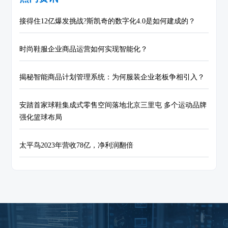
接得住12亿爆发挑战?斯凯奇的数字化4.0是如何建成的？
时尚鞋服企业商品运营如何实现智能化？
揭秘智能商品计划管理系统：为何服装企业老板争相引入？
安踏首家球鞋集成式零售空间落地北京三里屯 多个运动品牌
强化篮球布局
太平鸟2023年营收78亿，净利润翻倍