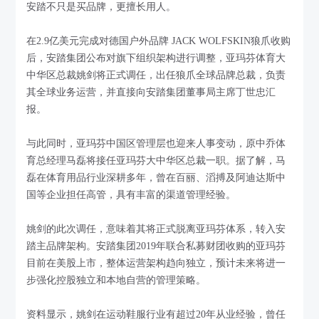
安踏不只是买品牌，更擅长用人。
在2.9亿美元完成对德国户外品牌 JACK WOLFSKIN狼爪收购
后，安踏集团公布对旗下组织架构进行调整，亚玛芬体育大
中华区总裁姚剑将正式调任，出任狼爪全球品牌总裁，负责
其全球业务运营，并直接向安踏集团董事局主席丁世忠汇
报。
与此同时，亚玛芬中国区管理层也迎来人事变动，原中乔体
育总经理马磊将接任亚玛芬大中华区总裁一职。据了解，马
磊在体育用品行业深耕多年，曾在百丽、滔搏及阿迪达斯中
国等企业担任高管，具有丰富的渠道管理经验。
姚剑的此次调任，意味着其将正式脱离亚玛芬体系，转入安
踏主品牌架构。安踏集团2019年联合私募财团收购的亚玛芬
目前在美股上市，整体运营架构趋向独立，预计未来将进一
步强化控股独立和本地自营的管理策略。
资料显示，姚剑在运动鞋服行业有超过20年从业经验，曾任