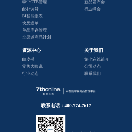
季中OTB管理
新品发布会
配补调货
行业峰会
BI智能报表
快反追单
单品库存管理
全渠道商品计划
资源中心
关于我们
白皮书
第七在线简介
零售大咖说
公司动态
行业动态
联系我们
联系电话：400-774-7617