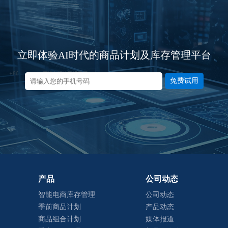
立即体验AI时代的商品计划及库存管理平台
免费试用
产品
公司动态
智能电商库存管理
公司动态
季前商品计划
产品动态
商品组合计划
媒体报道