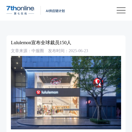
产
品
解
决
客
方
户
客
Lululemon宣布全球裁员150人
案
案
户
资
文章来源：中服圈
发布时间：2025-06-23
例
支
源
关
持
中
于
EN
心
我
们