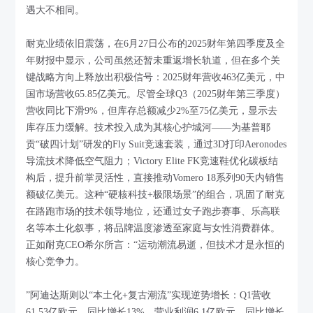
遇大不相同。
耐克业绩依旧震荡，在6月27日公布的2025财年第四季度及全
年财报中显示，公司虽然还暂未重返增长轨道，但在多个关
键战略方向上释放出积极信号：2025财年营收463亿美元，中
国市场营收65.85亿美元。尽管全球Q3（2025财年第三季度）
营收同比下滑9%，但库存总额减少2%至75亿美元，显示去
库存压力缓解。技术投入成为其核心护城河——为基普耶
贡“破四计划”研发的Fly Suit竞速套装，通过3D打印Aeronodes
导流技术降低空气阻力；Victory Elite FK竞速鞋优化碳板结
构后，提升前掌灵活性，直接推动Vomero 18系列90天内销售
额破亿美元。这种“硬核科技+极限场景”的组合，巩固了耐克
在路跑市场的技术领导地位，还通过女子跑步赛事、乐高联
名等本土化叙事，将品牌温度渗透至家庭与女性消费群体。
正如耐克CEO希尔所言：“运动潮流易逝，但技术才是永恒的
核心竞争力。
”阿迪达斯则以“本土化+复古潮流”实现逆势增长：Q1营收
61.53亿欧元，同比增长13%，营业利润6.1亿欧元，同比增长