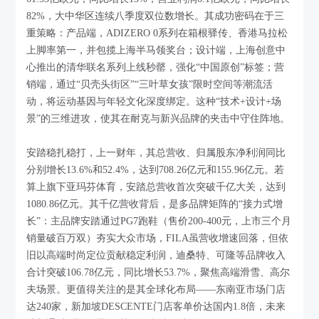
82%，大中华区连续八季度双位数增长。其成功密码在于三
重策略：产品端，ADIZERO 0系列在箱根驿传、香港马拉松
上脚率第一，并包揽上海半马领奖台；设计端，上海创意中
心推出的清华联名系列上线秒罄，强化“中国原创”标签；营
销端，通过“贝壳头街区”“三叶草女孩”限时空间等潮流活
动，将运动基因与年轻文化深度绑定。这种“技术+设计+场
景”的三维进攻，使其在耐克与新兴品牌的夹击中守住阵地。
安踏稳扎稳打，上一财年，其总营收、归属股东净利润同比
分别增长13.6%和52.4%，达到708.26亿元和155.96亿元。若
算上旗下亚玛芬体育，安踏总营收首次突破千亿大关，达到
1080.86亿元。其千亿营收背后，是多品牌矩阵的“接力式增
长”：主品牌安踏通过PG7跑鞋（售价200-400元，上市三个月
销量破百万双）夯实大众市场，FILA虽营收增速回落，但依
旧以高端时尚定位贡献稳定利润，迪桑特、可隆等品牌收入
合计突破106.78亿元，同比增长53.7%，聚焦高端滑雪、高尔
夫场景。更值得关注的是其全球化布局——东南亚市场门店
达240家，新加坡DESCENTE门店客单价达国内1.8倍，未来