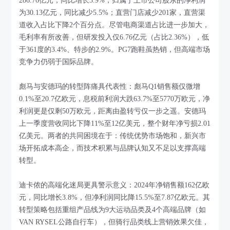
286.76亿元，同比增长3.9%；归属于上市公司股东的净利润
为30.13亿元，同比减少5.5%；直营门店减少201家，直营渠
道收入占比下降2个百分点。尽管电商渠道占比进一步加大，
毛利率有所改善，但研发投入仅6.76亿元（占比2.36%），低
于361度的3.4%、特步的2.9%。PG7跑鞋虽热销，但高端市场
竞争力仍弱于国际品牌。
彪马与安德玛的转型阵痛具代表性：彪马Q1销售额仅微增
0.1%至20.7亿欧元，息税前利润大跌63.7%至5770万欧元，净
利润更是仅剩50万欧元，距离由盈转亏仅一步之遥。安德玛
上一季度营收同比下降11%至12亿美元，整个财年净亏损2.01
亿美元。两者的共同困境在于：传统优势市场饱和，新兴市
场开拓成本高企，而技术积累与品牌认知又不足以支撑高端
转型。
迪卡侬的高端化迷局更具警示意义：2024年净销售额162亿欧
元，同比增长3.8%，但净利润同比降15.5%至7.87亿欧元。其
转型策略包括重组产品线为9大运动品类及4个高端品牌（如
VAN RYSEL公路自行车），但骑行品类线上营销效果欠佳，