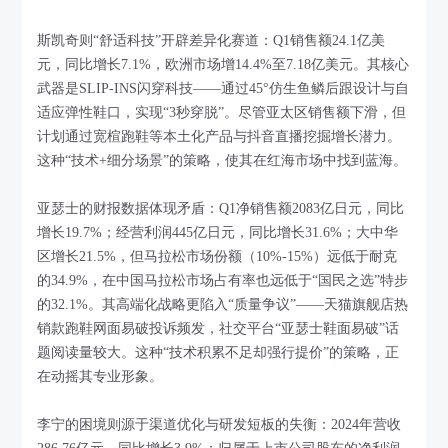
斯凯奇则“舒适科技”开辟差异化赛道：Q1销售额24.1亿美
元，同比增长7.1%，欧洲市场增14.4%至7.18亿美元。其核心
武器是SLIP-INS闪穿科技——通过45°仿生鱼鳞后跟设计与自
适应弹性鞋口，实现“3秒穿脱”。尽管亚太区销售额下滑，但
计划通过宽楦跑鞋等本土化产品与抖音直播挖掘增长潜力。
这种“技术+细分场景”的策略，使其在红海市场中找到蓝海。
亚瑟士的财报数据体现矛盾：Q1净销售额2083亿日元，同比
增长19.7%；经营利润445亿日元，同比增长31.6%；大中华
区增长21.5%，但马拉松市场份额（10%-15%）远低于耐克
的34.9%，在中国马拉松市场占有率也远低于“国民之选”特步
的32.1%。其高端化战略更陷入“质量争议”——天猫旗舰店热
销款跑鞋网面易破投诉频发，社交平台“亚瑟士鞋面易破”话
题阅读量较大。这种“技术积累不足却强行提价”的策略，正
在动摇其专业形象。
李宁的困境则源于渠道优化与研发短板的失衡：2024年营收