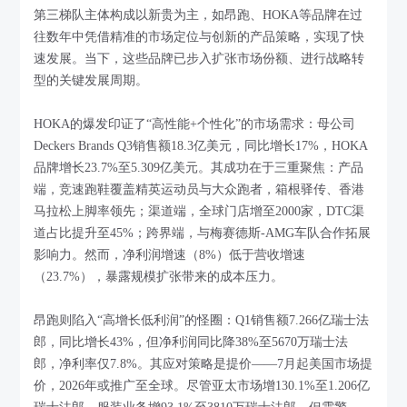
第三梯队主体构成以新贵为主，如昂跑、HOKA等品牌在过
往数年中凭借精准的市场定位与创新的产品策略，实现了快
速发展。当下，这些品牌已步入扩张市场份额、进行战略转
型的关键发展周期。
HOKA的爆发印证了“高性能+个性化”的市场需求：母公司
Deckers Brands Q3销售额18.3亿美元，同比增长17%，HOKA
品牌增长23.7%至5.309亿美元。其成功在于三重聚焦：产品
端，竞速跑鞋覆盖精英运动员与大众跑者，箱根驿传、香港
马拉松上脚率领先；渠道端，全球门店增至2000家，DTC渠
道占比提升至45%；跨界端，与梅赛德斯-AMG车队合作拓展
影响力。然而，净利润增速（8%）低于营收增速
（23.7%），暴露规模扩张带来的成本压力。
昂跑则陷入“高增长低利润”的怪圈：Q1销售额7.266亿瑞士法
郎，同比增长43%，但净利润同比降38%至5670万瑞士法
郎，净利率仅7.8%。其应对策略是提价——7月起美国市场提
价，2026年或推广至全球。尽管亚太市场增130.1%至1.206亿