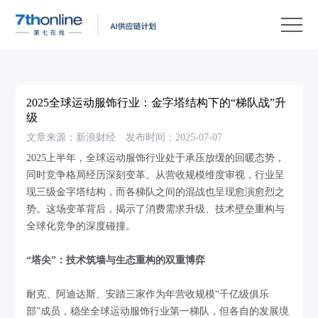
产
品
解
决
客
方
户
客
2025全球运动服饰行业：金字塔结构下的“梯队战”升
案
案
户
资
级
文章来源：新浪财经
发布时间：2025-07-07
例
支
源
关
2025上半年，全球运动服饰行业处于承压放缓的回暖态势，
持
中
于
EN
同时竞争格局经历深刻变革。从营收规模维度审视，行业呈
心
我
现三级金字塔结构，而各梯队之间的混战也呈现愈演愈烈之
势。这场变革背后，揭示了消费需求升级、技术壁垒重构与
们
全球化竞争的深度碰撞。
“塔尖”：技术筑墙与生态重构的双重博弈
耐克、阿迪达斯、安踏三家作为年营收规模“千亿级俱乐
部”成员，稳坐全球运动服饰行业第一梯队，但各自的发展境