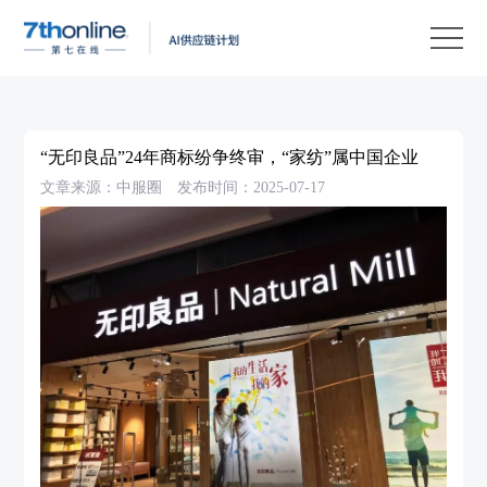
产
品
解
决
客
方
户
客
“无印良品”24年商标纷争终审，“家纺”属中国企业
案
案
户
资
文章来源：中服圈
发布时间：2025-07-17
例
支
源
关
持
中
于
EN
心
我
们