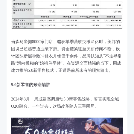
当森马坐拥8000家门店、骆驼单季营收突破41亿时，美邦的
困境已超越普通业绩下滑。资金链紧绷至欠薪传闻不断，设
计团队断层导致冲锋衣月销仅千余件，品牌认知从”不走寻常
路”滑向模糊的”始祖鸟平替”。在资源全面枯竭的当下，周成
建力推的5.0新零售模式，正遭遇前所未有的现实狙击。
5.0新零售的致命陷阱
2024年3月，周成建高调启动5.0新零售战略，誓言实现全域
O2O融合。一年过去，这场改革陷入三重困局。