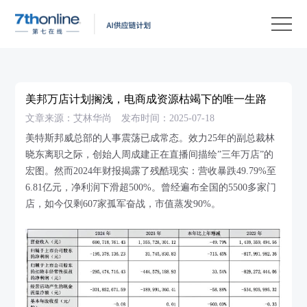
产
品
解
决
客
方
户
客
美邦万店计划搁浅，电商成资源枯竭下的唯一生路
案
案
户
资
文章来源：艾林华尚
发布时间：2025-07-18
例
支
源
关
美特斯邦威总部的人事震荡已成常态。效力25年的副总裁林
晓东离职之际，创始人周成建正在直播间描绘”三年万店”的
持
中
于
EN
宏图。然而2024年财报揭露了残酷现实：营收暴跌49.79%至
心
我
6.81亿元，净利润下滑超500%。曾经遍布全国的5500多家门
店，如今仅剩607家孤军奋战，市值蒸发90%。
们