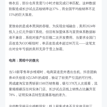
锋衣后，部分仓库竟需72小时才能完成订单匹配。这种数据
割裂造成长沙试点店核销率达37%，而全国平均核销率不足
15%的巨大落差。
更致命的是成本黑洞的吞噬。为实现全域融合，美邦2024年
投入上亿元升级IT系统。但旧有加盟体系与直营体系数据标
准不兼容，系统对接产生巨额二次开发费用。当要求全国门
店改造为O2O枢纽时，单店改造成本超过80万元——这笔支
出对全年亏损的美邦无异于雪上加霜。
电商：黑暗中的微光
当5.0新零售举步维艰时，电商渠道意外透出生机。抖音团购
券40天创造1亿GMV的成绩，验证了轻资产引流的可行性。
周成建淘宝首秀斩获1500万销售额，吸引378万人次观看，流
量规模碾压任何实体门店。长沙试点店线上销售占比飙升至
78%，证明实体店转型直播基地的潜力。
这些数字揭示出残酷现实：线上获客成本不足实体店的三