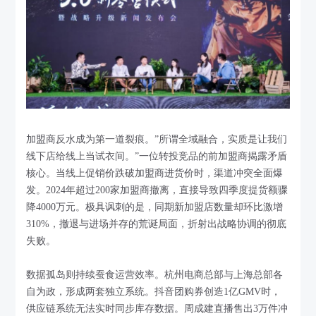
加盟商反水成为第一道裂痕。”所谓全域融合，实质是让我们
线下店给线上当试衣间。”一位转投竞品的前加盟商揭露矛盾
核心。当线上促销价跌破加盟商进货价时，渠道冲突全面爆
发。2024年超过200家加盟商撤离，直接导致四季度提货额骤
降4000万元。极具讽刺的是，同期新加盟店数量却环比激增
310%，撤退与进场并存的荒诞局面，折射出战略协调的彻底
失败。
数据孤岛则持续蚕食运营效率。杭州电商总部与上海总部各
自为政，形成两套独立系统。抖音团购券创造1亿GMV时，
供应链系统无法实时同步库存数据。周成建直播售出3万件冲