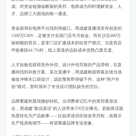
成。对资金链濒临断裂的美邦，电商成为同时缓解资金、人
才、品牌三大困境的唯一通道。
资金困局在电商平台找到突破口。周成建直播清库存创造的
1500万GMV，足够支付全国门店半月租金。而长沙店400万
核销额的背后，是零门店扩建成本的轻资产模式。当直营店
坪效暴跌64.7%时，线上渠道的边际成本优势凸显无遗。
人才短板也获得意外补偿。设计外包导致的产品滞销，在直
播间找到补救方案。某次直播中，周成建根据弹幕反馈当场
修改冲锋衣口袋设计，该款预售即突破千件。这种”用户共
创”模式，暂时填补了专业设计团队缺失的空白。
品牌重建则显现微妙转机。当消费者记忆中的美邦逐渐淡
去，周成建”敢说真话”的人设带来378万次曝光。若能将话题
热度转化为产品叙事——比如讲述供应链改革历程，或展示
生产线质检细节——有望重建品牌专业形象。