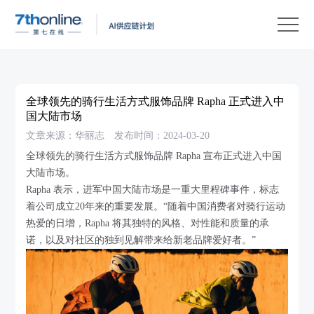
产
品
解
决
客
方
户
客
全球领先的骑行生活方式服饰品牌 Rapha 正式进入中
案
案
户
资
国大陆市场
文章来源：华丽志
发布时间：2024-03-20
例
支
源
关
全球领先的骑行生活方式服饰品牌 Rapha 宣布正式进入中国
持
中
于
EN
大陆市场。
心
我
Rapha 表示，进军中国大陆市场是一重大里程碑事件，标志
着公司成立20年来的重要发展。“随着中国消费者对骑行运动
们
热爱的日增，Rapha 将其独特的风格、对性能和质量的承
诺，以及对社区的独到见解带来给新老品牌爱好者。”