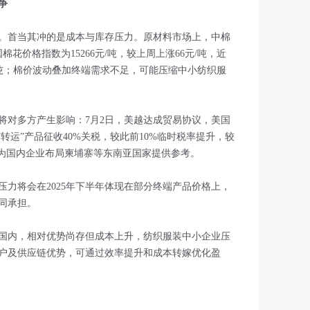
争
。首当其冲的是成本与库存压力。原材料市场上，中棉
棉花价格指数为15266元/吨，较上周上涨66元/吨，近
元/吨；棉价波动叠加终端需求不足，可能压缩中小纺织服
将对多方产生影响：7月2日，美越达成贸易协议，美国
转运”产品征收40%关税，较此前10%临时税率提升，较
可为国内企业布局柬埔寨等东南亚国家提供参考。
力将会在2025年下半年体现在部分终端产品价格上，
同承担。
国内，相对优势尚存但成本上升，纺织服装中小企业压
户及供应链优势，可通过效率提升和成本转嫁优化盈