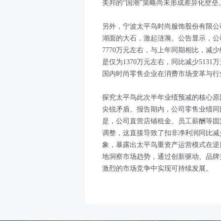
美邦的“国潮”策略尚未形成差异化壁垒
另外，宁波太平鸟时尚服饰股份有限公
湖面的大石，激起涟漪。公告显示，公司
7770万元左右，与上年同期相比，减少
是仅为1370万元左右，同比减少513
国内时尚零售企业在消费市场变革与行
探究太平鸟此次半年业绩预减的核心原
尖锐矛盾。报告期内，公司零售业绩同
是，公司直营店铺租金、员工薪酬等固
调整，这直接导致了扣非净利润同比减少
象，暴露出太平鸟重资产运营模式在逆
地洞察市场趋势，通过创新驱动、品牌
激烈的市场竞争中实现可持续发展。