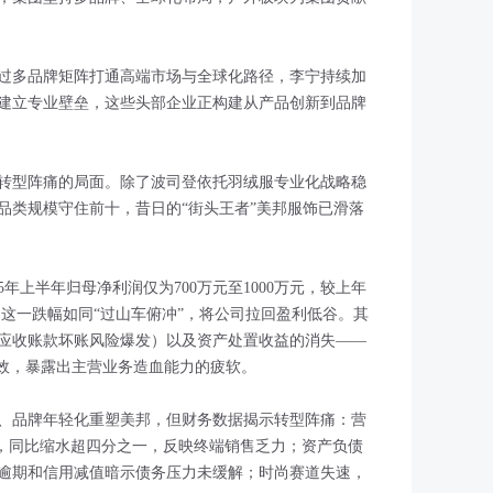
过多品牌矩阵打通高端市场与全球化路径，李宁持续加
建立专业壁垒，这些头部企业正构建从产品创新到品牌
转型阵痛的局面。除了波司登依托羽绒服专业化战略稳
品类规模守住前十，昔日的“街头王者”美邦服饰已滑落
5年上半年归母净利润仅为700万元至1000万元，较上年
.88%。这一跌幅如同“过山车俯冲”，将公司拉回盈利低谷。其
应收账款坏账风险爆发）以及资产处置收益的消失——
失效，暴露出主营业务造血能力的疲软。
、品牌年轻化重塑美邦，但财务数据揭示转型阵痛：营
4亿元，同比缩水超四分之一，反映终端销售乏力；资产负债
逾期和信用减值暗示债务压力未缓解；时尚赛道失速，