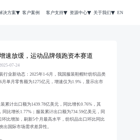
解决方案
客户案例
客户支持
资源中心
关于我们
EN
零售增速放缓，运动品牌领跑资本赛道
5-07-24
行业新动态：2025年1-6月，我国服装鞋帽针纺织品类
但6月单月零售额为1275亿元，增速仅为1.9%，显示出市
装累计出口额为1439.78亿美元，同比增长0.76%，其
，同比增长1.77%；服装累计出口额为734.59亿美元，同
出口环比增加，刷新5个月最高水平，纺织品出口环比同比
映出国际市场需求差异性。