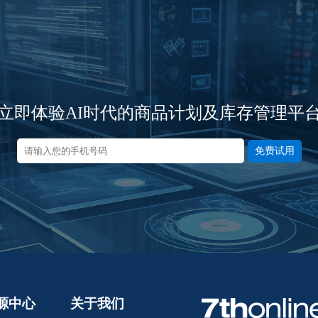
立即体验AI时代的商品计划及库存管理平
免费试用
源中心
关于我们