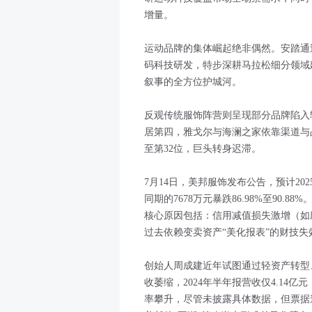
增量。
运动品牌的集体崛起绝非偶然。安踏通
码科技研发，特步深耕马拉松细分领域
叙事的全方位护城河。
反观传统服饰阵营则呈现部分品牌陷入
居第四，雅戈尔与海澜之家依靠渠道与
至第32位，巨头转身迟滞。
7月14日，美邦服饰发布公告，预计202
同期的7678万元暴跌86.98%至90
核心原因包括：信用减值损失激增（如
过去依赖变卖资产“美化报表”的财技
创始人周成建近年试图通过轻资产转型
收萎缩，2024年半年报营收仅4.1
率攀升，尽管未披露具体数据，但票据