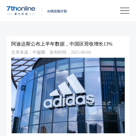
产
品
解
决
客
方
户
客
阿迪达斯公布上半年数据，中国区营收增长13%
案
案
户
资
文章来源：中服圈
发布时间：2025-08-04
例
支
源
关
持
中
于
EN
心
我
们