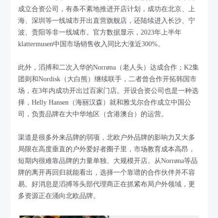
成立合资公司，有条不紊地推进开店计划，成功在北京、上
海、深圳等一线城市开出直营旗舰店，还陆续进入长沙、宁
波、贵阳等非一线城市。官方数据显示，2023年上半年
klattermusen中国市场销售收入同比大涨近300%。
此外，滔搏和二次入华的Norrøna（老人头）达成合作；K2集
团则和Nordisk（大白熊）继续联手，二者曾合作开拓韩国市
场，在3年内成功开出过百家门店。开设合资公司也是一种选
择，Helly Hansen（海丽汉森）就和雅戈尔合作成立中国公
司，负责品牌在大中华地区（含港澳台）的运营。
渠道是很多外来品牌的弱项，北欧户外品牌的影响力又大多
局限在高度垂直的户外爱好者圈子里，市场教育成本高昂，
短期内很难靠品牌的力量单独、大规模开店。从Norrøna等品
牌的离开再回归就能看出，选择一个靠谱的合作伙伴并不容
易。好消息是滔搏等头部代理商正在抓紧布局户外领域，更
多资源正在涌向北欧品牌。