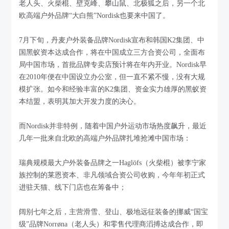
老人头、火柴棍、壁克峰、攀山鼠、北极狐之后，另一个北
欧高端户外品牌“大白熊”Nordisk也要来中国了。
7月下旬，丹麦户外装备品牌Nordisk宣布和韩国K2集团、中
国黑蚁资本达成合作，将在中国成立三方合资公司，全面布
局中国市场，首批品牌专卖店预计将在年内开业。Nordisk早
在2010年便在中国设立办公室，但一直不紧不慢，没有大规
模扩张。如今和经验丰富的K2集团、资金实力雄厚的黑蚁资
本结盟，表明其加大开发力度的决心。
而Nordisk并非特例，随着中国户外运动市场热度飙升，最近
几年一批来自北欧的高端户外品牌扎堆抢滩中国市场：
瑞典规模最大户外装备品牌之一Haglöfs（火柴棍）被李宁家
族控制的莱恩资本、非凡领域合资公司收购，今年年初正式
进驻天猫、线下门店也在筹备中；
阔别七年之后，主营滑雪、登山、极地远征装备的挪威“国宝
级”品牌Norrøna（老人头）和零售代理商滔搏达成合作，即