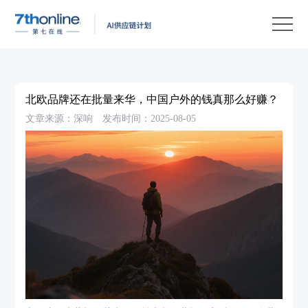
产
品
解
决
客
方
户
客
北欧品牌还在批量来华，中国户外的钱真那么好赚？
案
案
户
资
文章来源：深响
发布时间：2025-08-05
例
支
源
关
持
中
于
EN
心
我
们