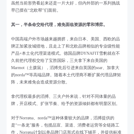
虽然当前形势看起来还是一片大好，但内外部的一系列挑战
早已摆在“北欧帮”们面前。
其一，半条命交给代理，难免面临资源的零和博弈。
中国高端户外市场越来越拥挤，来自日本、美国、西欧的品
牌正加紧攻城猎地，且走上了和北欧品牌相似的专业级性能
产品+本土化代理渠道模式。德国品牌DYNAFIT雪豹就在不
久前把代理权交给了宝胜国际，三夫拿下来自美国的
Marmot（土拨鼠），滔搏先后引进来自英国的soar、加拿大
的norda™等高端品牌。随着本土代理商不断扩展代理品牌矩
阵，未来难免会造成资源分散。
拿代理权最多的滔搏、三夫户外来说，针对不同体量的品
牌，开店模式、扩张节奏、给予的资源倾斜都有明显区别。
对于Norrøna、norda™这种体量较大的品牌，滔搏提供的
是“一条龙”服务，包揽品宣、渠道、消费者运营等全链路工
作，Norrøna计划以单品牌门店形式在线下铺开，并提供标准