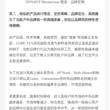
DYNAFIT/Marmot/soar 图源：品牌官网
其二，相似的产品设计理念、定价策略、品牌定位，虽然建
立了北欧户外品牌统一的高端形象，但也让品牌间的特性变
得模糊。
在产品端，技术堆叠、风格雷同、爆款“撞脸”等现象正在加
剧，GORE-TEX高性能防水透气材料使用变得泛滥就是最好
的例子，北欧品牌们引以为傲的自研工艺、极限性能越来越
难拉开差距。以至于教人分辨北欧户外品牌，成了社交平台
全新流量密码。
为了在设计风格上做出差异化，66°North、Helly Hansen和独
立设计师以及Ganni、Constantinou等时尚品牌联名的频次在
增加，却被部分老粉抱怨偏离专业调性，可谓进退两难。
更重要的是，随着时间推移，进入高端户外市场的中外品牌
越来越多、市场增量减少，特点相近、瞄准同一批核心用户
的品牌往往就会成为最直接的竞争对手。从一荣俱荣到针锋