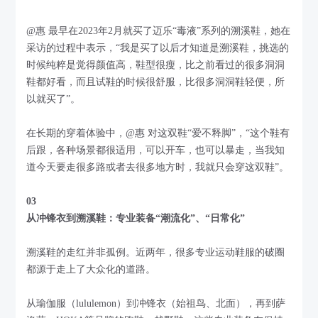
@惠 最早在2023年2月就买了迈乐“毒液”系列的溯溪鞋，她在
采访的过程中表示，“我是买了以后才知道是溯溪鞋，挑选的
时候纯粹是觉得颜值高，鞋型很瘦，比之前看过的很多洞洞
鞋都好看，而且试鞋的时候很舒服，比很多洞洞鞋轻便，所
以就买了”。
在长期的穿着体验中，@惠 对这双鞋“爱不释脚”，“这个鞋有
后跟，各种场景都很适用，可以开车，也可以暴走，当我知
道今天要走很多路或者去很多地方时，我就只会穿这双鞋”。
03
从冲锋衣到溯溪鞋：专业装备“潮流化”、“日常化”
溯溪鞋的走红并非孤例。近两年，很多专业运动鞋服的破圈
都源于走上了大众化的道路。
从瑜伽服（lululemon）到冲锋衣（始祖鸟、北面），再到萨