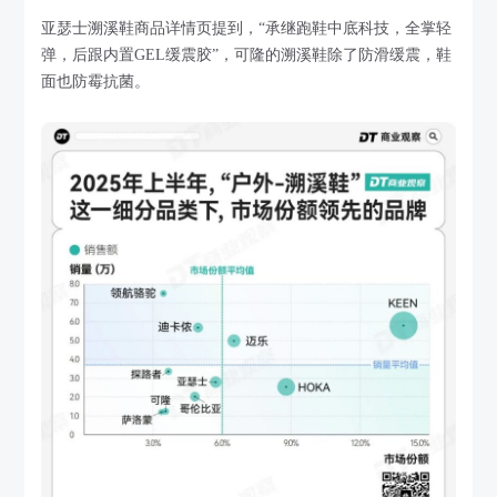
亚瑟士溯溪鞋商品详情页提到，“承继跑鞋中底科技，全掌轻
弹，后跟内置GEL缓震胶”，可隆的溯溪鞋除了防滑缓震，鞋
面也防霉抗菌。