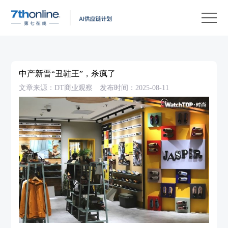
产
品
解
决
客
方
户
客
中产新晋“丑鞋王”，杀疯了
案
案
户
资
文章来源：DT商业观察
发布时间：2025-08-11
例
支
源
关
持
中
于
EN
心
我
们