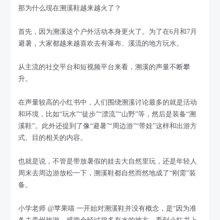
那为什么现在溯溪鞋越来越火了？
首先，因为溯溪这个户外活动本身更火了。为了在6月和7月
避暑，大家都越来越喜欢去有瀑布、溪流的地方玩水。
从主流的社交平台和短视频平台来看，溯溪的声量不断攀
升。
在声量较高的小红书中，人们围绕溯溪讨论最多的就是活动
和环境，比如“玩水”“徒步”“漂流”“山野”等，然后是装备“溯
溪鞋”。此外还提到了像“避暑”“周边游”“带娃”这样和出游方
式、目的相关的内容。
也就是说，不管是带放暑假的娃去大自然里玩，还是年轻人
周末去周边游放松一下，溯溪鞋都自然而然地成了“刚需”装
备。
小学老师 @苹果喵 一开始对溯溪鞋并没有概念，是“因为准