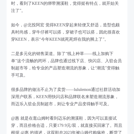
时，看到了KEEN的绑带溯溪鞋，觉得挺有特点，就开始关
注了”。
如今，@北投阿宏 觉得KEEN穿起来轻便又舒适，造型也颇
具时尚感，穿牛仔裤可以搭，穿裙子也可以搭，因此很喜欢
穿KEEN，表示“今年KEEN就死死焊在我的脚上了”。
二是多元化的销售渠道。除了“线上种草——线上加购下
单”这个流畅的闭环，品牌也通过线下店、快闪店、入驻会员
制超市等，给专业的产品塑造潮流的形象，让“潮流”变得触
手可及。
很多品牌的做法不止为了卖货——lululemon通过社群活动加
深用户联系，KEEN用快闪店和品牌联名来塑造潮流形象，
而迈乐入驻会员制超市，则让专业产品变得触手可及。
@惠 就是在逛山姆时看到迈乐的溯溪鞋，因为可以直接试
穿，而且价格合适，只要179.9元/双，就直接买回家了。而且
根据 @惠 的描述，这双鞋在2023年被山姆代购疯抢，断货了