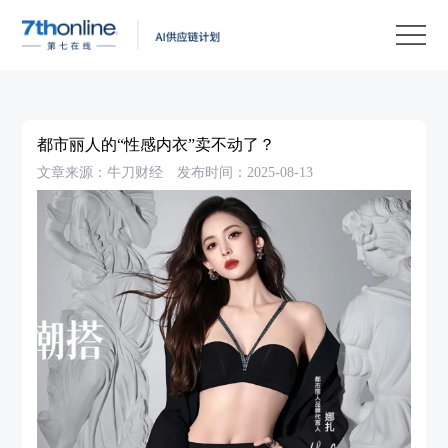
产
品
解
决
客
方
户
客
都市丽人的“性感内衣”卖不动了？
案
案
户
资
文章来源：牛刀财经
发布时间：2025-08-13
例
支
源
关
持
中
于
EN
心
我
们