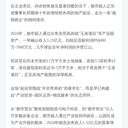
在主业承压、内衣销售难见显著回暖的当下，都市丽人正凭
借董事长郑耀南十年前便悄然布局的地产副业，走出一条“曲
线救企”的独特路径。
2024年，都市丽人通过出售东莞凤岗镇“玉泉项目”等产业园
资产，一举确认收入3.23亿元，扣税后贡献利润约6000
万-7000万元，几乎撑起全年净利润的半壁江山。
而其背后尚未开发的11万平方米土地储备，若按3.5容积率计
算，潜在建筑面积高达38.5万平方米，相当于再造两个“玉泉
项目”，足见其地产版图的深厚根基。
这场“副业突围战”并非简单的“卖楼求生”，而是早已构建
起“产业投资+园区运营+物流服务”的生态闭环。
从“都市慧谷”聚焦智能制造与电子科技，到“都市智谷”引入
可穿戴设备企业，都市丽人通过产业链协同效应，让园区成
为产业升级的载体，2024年物流业务收入1.32亿元的显著增