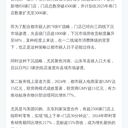
新增850家门店，门店总数突破4500家，并计划在2025年将门
店数量扩充至5000家。
而为了配合都市丽人的“9块9”战略，门店已经向三四线下沉
市场渗透，光县级门店超1800家，下沉市场营收贡献度飙升
至68%，某种程度上来说，在一二线城市消费降级的背景
下，也正是这种策略让都市丽人日子还能过得去。
同时这种下沉战略，尤其聚焦河南、山东等县级人口大省，
且以日均2.3家的拓店速度向县域市场渗透。
第二板斧线上渠道方面，2024年，都市丽人电商渠道GMV达
15亿元，联营商模式成效显著，联营商GMV超11亿元，有力
推动贴身衣物分部业绩同比增长77%。
尤其是与美团闪购、京东到家深度合作，有超2500家门店上
线即时零售，实现”线上下单+门店30分钟达”。2024年即时零
售销售额同比增长217%，贡献超15%营收，成为增长最快的