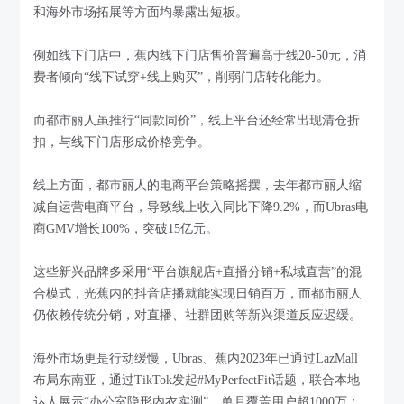
和海外市场拓展等方面均暴露出短板。
例如线下门店中，蕉内线下门店售价普遍高于线20-50元，消
费者倾向“线下试穿+线上购买”，削弱门店转化能力。
而都市丽人虽推行“同款同价”，线上平台还经常出现清仓折
扣，与线下门店形成价格竞争。
线上方面，都市丽人的电商平台策略摇摆，去年都市丽人缩
减自运营电商平台，导致线上收入同比下降9.2%，而Ubras电
商GMV增长100%，突破15亿元。
这些新兴品牌多采用“平台旗舰店+直播分销+私域直营”的混
合模式，光蕉内的抖音店播就能实现日销百万，而都市丽人
仍依赖传统分销，对直播、社群团购等新兴渠道反应迟缓。
海外市场更是行动缓慢，Ubras、蕉内2023年已通过LazMall
布局东南亚，通过TikTok发起#MyPerfectFit话题，联合本地
达人展示“办公室隐形内衣实测”，单月覆盖用户超1000万；