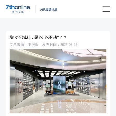
产
品
解
决
客
方
户
客
增收不增利，昂跑“跑不动”了？
案
案
户
资
文章来源：中服圈
发布时间：2025-08-18
例
支
源
关
持
中
于
EN
心
我
们