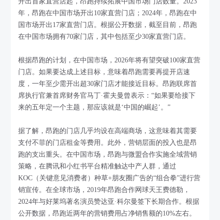
开出首家直营店起，昂跑持续拓展中国市场门店数量。2023
年，昂跑在中国市场开出10家直营门店；2024年，昂跑在中
国市场开出17家直营门店。根据公开数据，截至目前，昂跑
在中国市场拥有70家门店，其中包括至少30家直营门店。
根据昂跑的计划，在中国市场，2026年将有望突破100家直营
门店。如果要达成上述目标，意味着昂跑需要再提开店速
度，一年至少需开出超30家门店才能接近目标。昂跑联席首
席执行官兼首席财务官马丁·霍夫曼曾表示：“如果要给接下
来的五年定一个主题，那应该就是‘中国的崛起’。”
据了解，昂跑的门店几乎均设在高端商场，这意味着其需要
支付不菲的门店租金等费用。此外，营销层面的投入也是昂
跑的支出重头。在中国市场，昂跑与微盟合作实施全域营销
策略，在腾讯和小红书平台精准触达中产人群，通过
KOC（关键意见消费者）种草+朋友圈广告的“组合拳”进行营
销宣传。在全球市场，2019年昂跑合作网球天王费德勒，
2024年与好莱坞著名演员赞达亚·科尔曼签下长期合作。根据
公开数据，昂跑近两年的营销费用占净销售额的10%左右。