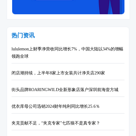
热门资讯
lululemon上财季净营收同比增长7%，中国大陆以34%的增幅
领跑全球
闭店潮持续，上半年8家上市女装共计净关店290家
街头品牌ROARINGWILD全新形象店落户深圳前海壹方城
优衣库母公司迅销2024财年纯利同比增长25.6％
夹克贡献不足，“夹克专家”七匹狼不是真专家？