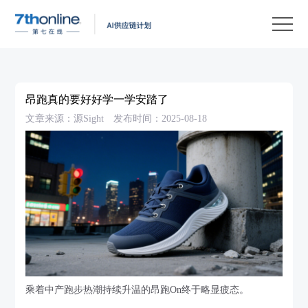
产
品
解
决
客
方
户
客
昂跑真的要好好学一学安踏了
案
案
户
资
文章来源：源Sight
发布时间：2025-08-18
例
支
源
关
持
中
于
EN
心
我
们
乘着中产跑步热潮持续升温的昂跑On终于略显疲态。