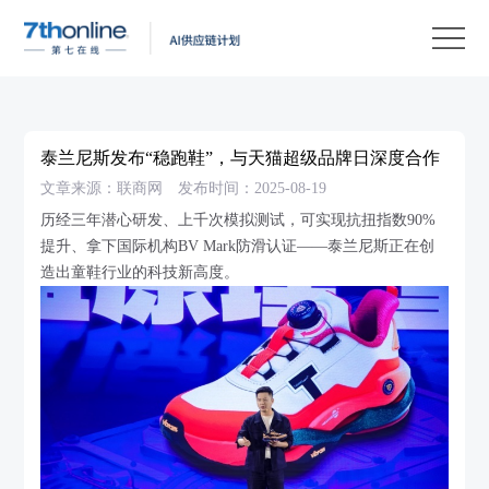
产
品
解
决
客
方
户
客
泰兰尼斯发布“稳跑鞋”，与天猫超级品牌日深度合作
案
案
户
资
文章来源：联商网
发布时间：2025-08-19
例
支
源
关
历经三年潜心研发、上千次模拟测试，可实现抗扭指数90%
提升、拿下国际机构BV Mark防滑认证——泰兰尼斯正在创
持
中
于
EN
造出童鞋行业的科技新高度。
心
我
们