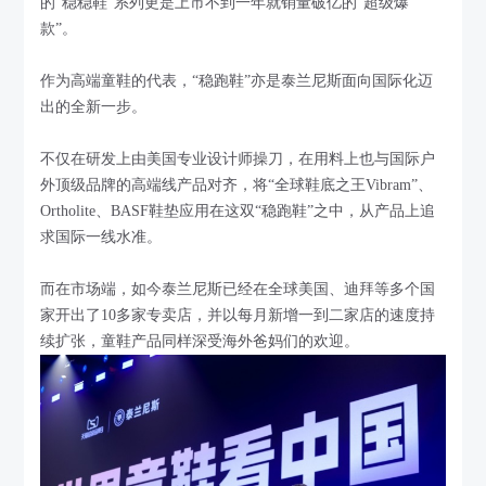
的“稳稳鞋”系列更是上市不到一年就销量破亿的“超级爆
款”。
作为高端童鞋的代表，“稳跑鞋”亦是泰兰尼斯面向国际化迈
出的全新一步。
不仅在研发上由美国专业设计师操刀，在用料上也与国际户
外顶级品牌的高端线产品对齐，将“全球鞋底之王Vibram”、
Ortholite、BASF鞋垫应用在这双“稳跑鞋”之中，从产品上追
求国际一线水准。
而在市场端，如今泰兰尼斯已经在全球美国、迪拜等多个国
家开出了10多家专卖店，并以每月新增一到二家店的速度持
续扩张，童鞋产品同样深受海外爸妈们的欢迎。