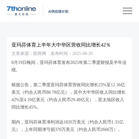
产
品
解
决
客
方
户
客
亚玛芬体育上半年大中华区营收同比增长42％
案
案
户
资
文章来源：联商网
发布时间：2025-08-20
例
支
源
关
8月19日晚间，亚玛芬体育发布2025年第二季度财报及半年业
绩。
持
中
于
EN
心
我
根据公告，第二季度亚玛芬体育营收同比增长23%至12.36亿
美元（约合人民币88.78亿元），其中大中华区收入同比增长
们
42%至4.10亿美元（约合人民币29.48亿元），亚太地区收入
同比增长45%。
期内，亚玛芬体育净利润达1820万美元（约合人民币1.31亿
元），上年同期净亏损370万美元（约合人民币2660万）。