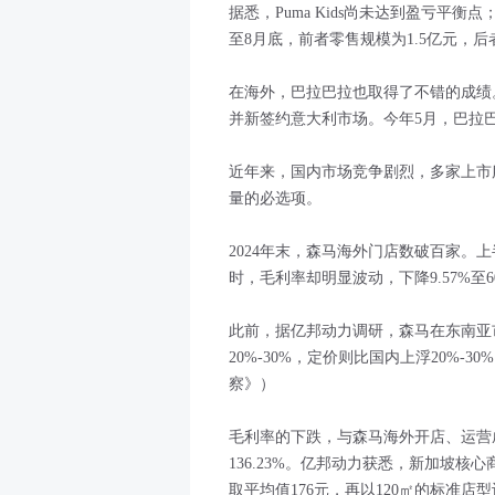
据悉，Puma Kids尚未达到盈亏平衡点
至8月底，前者零售规模为1.5亿元，后
在海外，巴拉巴拉也取得了不错的成绩。
并新签约意大利市场。今年5月，巴拉巴拉
近年来，国内市场竞争剧烈，多家上市
量的必选项。
2024年末，森马海外门店数破百家。上半
时，毛利率却明显波动，下降9.57%至
此前，据亿邦动力调研，森马在东南亚
20%-30%，定价则比国内上浮20%-
察》）
毛利率的下跌，与森马海外开店、运营
136.23%。亿邦动力获悉，新加坡核心
取平均值176元，再以120㎡的标准店