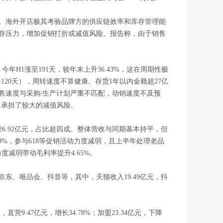
。海外开店极其考验品牌方的供应链效率和库存管理能
存压力，增加促销打折或减值风险。报告称，由于销售
，今年H1涨至191天，较年末上升36.43%，这在周期性极
120天），周转速度不算健康。存货1年以内金额超27亿
售速度与采购/生产计划严重不匹配，动销速度不及预
元，承担了较大的减值风险。
6.92亿元，占比超四成。整体营收与同期基本持平，但
19%，参与618等促销活动力度减弱，且上半年处理老品
力度减弱带动毛利率提升4.65%。
东、唯品会、抖音等，其中，天猫收入19.49亿元，抖
。
直营9.47亿元，增长34.78%；加盟23.34亿元，下降