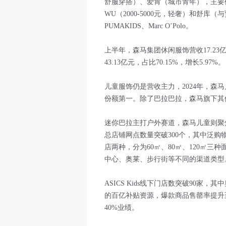
舒服穿搭）、爱肯（城市青年），主要价格
WU（2000-5000元，轻奢）和舒库（与
PUMAKIDS、Marc O’Polo。
上半年，森马集团休闲服饰营收17.23亿
43.13亿元，占比70.15%，增长5.97%。
儿童服饰仍是营收主力，2024年，森
份额第一。除了巴拉巴拉，森马旗下其
迷你巴拉主打户外赛道，森马儿童则聚焦
总店铺网点数量突破300个，其中泛购
店两种，分为60㎡、80㎡、120㎡三
中心、奥莱、步行街等不同的渠道类型
ASICS Kids线下门店数突破90家
的百亿补贴资源，爆款商品售罄率提升至85
40%业绩。