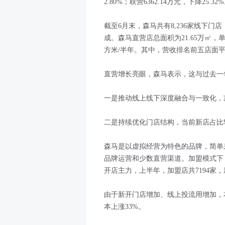
2.80%；联营6362.14万元，下降25.32
截至6月末，森马共有8,236家线下门店
成。森马直营店总面积为21.65万㎡，单店
方米/半年。其中，营收排名前五店面平均坪
直营增长亮眼，森马表示，这与过去一
一是推动线上线下深度融合与一致化，
二是持续优化门店结构，当前新店占比
森马是以虚拟经营为特色的品牌，简单
品牌运营和少数直营渠道。加盟模式下，
开店主力，上半年，加盟店共7194家，
由于新开门店增加、线上投流用增加，本期
本上涨33%。