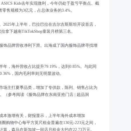
；ASICS Kids去年实现微利，今年仍处于盈亏平衡点。截
者零售规模为3亿元，占总体业务的3.4%。
2025年上半年，巴拉巴拉在吉尔吉斯斯坦开设首店，
拿下越南TikTokShop童装月榜第三名。
服饰品牌营收净利下滑。出海成了国内服饰品牌寻找增
年，海外营收占比提升79.19%，达到0.85%。与此同
60.36%，国内毛利率则无明显波动。
市场主打夏季品类，增加了专供款，陈列、销售占比为
30%。（参考阅读《服饰品牌在东南亚抢门店 | 超品洞
成本激增有关，财报显示，上半年海外成本增加
商圈购物中心每平方英尺租金普遍在130元-223元之间，
型计算，森马在新加坡一间店月租金大约在22.73万元。