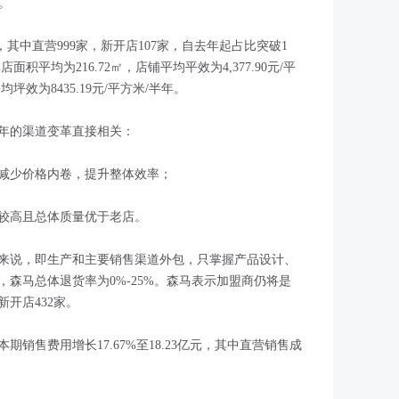
%。
，其中直营999家，新开店107家，自去年起占比突破1
面积平均为216.72㎡，店铺平均平效为4,377.90元/平
效为8435.19元/平方米/半年。
年的渠道变革直接相关：
减少价格内卷，提升整体效率；
较高且总体质量优于老店。
来说，即生产和主要销售渠道外包，只掌握产品设计、
森马总体退货率为0%-25%。森马表示加盟商仍将是
新开店432家。
销售费用增长17.67%至18.23亿元，其中直营销售成