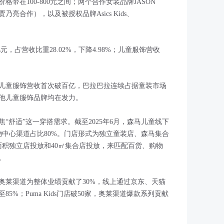
带在100-800元之间；两个合作女装品牌JASON
贾乃亮合作），以及被授权品牌Asics Kids、
元，占营收比重28.02%，下降4.98%；儿童服饰营收
马儿童服饰营收首次破百亿，巴拉巴拉连续占据童装市场
他儿童服饰品牌均在发力。
“舒适”这一穿搭需求。截至2025年6月，森马儿童线下
物中心渠道占比80%。门店形式为独立童装店、森马集合
种面积独立店投放和40㎡集合店投放，来匹配百货、购物
。
，其中奥莱渠道为整体业绩贡献了30%，线上通过京东、天猫
%；Puma Kids门店破50家，奥莱渠道爆款系列贡献