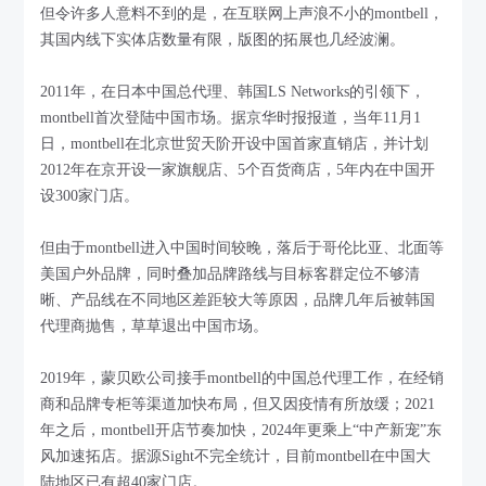
但令许多人意料不到的是，在互联网上声浪不小的montbell，
其国内线下实体店数量有限，版图的拓展也几经波澜。
2011年，在日本中国总代理、韩国LS Networks的引领下，
montbell首次登陆中国市场。据京华时报报道，当年11月1
日，montbell在北京世贸天阶开设中国首家直销店，并计划
2012年在京开设一家旗舰店、5个百货商店，5年内在中国开
设300家门店。
但由于montbell进入中国时间较晚，落后于哥伦比亚、北面等
美国户外品牌，同时叠加品牌路线与目标客群定位不够清
晰、产品线在不同地区差距较大等原因，品牌几年后被韩国
代理商抛售，草草退出中国市场。
2019年，蒙贝欧公司接手montbell的中国总代理工作，在经销
商和品牌专柜等渠道加快布局，但又因疫情有所放缓；2021
年之后，montbell开店节奏加快，2024年更乘上“中产新宠”东
风加速拓店。据源Sight不完全统计，目前montbell在中国大
陆地区已有超40家门店。