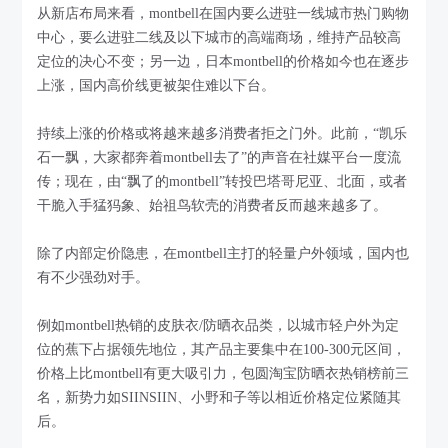
从新店布局来看，montbell在国内要么进驻一线城市热门购物
中心，要么进驻二线及以下城市的高端商场，维持产品较高
定位的决心不变；另一边，日本montbell的价格如今也在逐步
上涨，国内高价线更被架住难以下台。
持续上涨的价格或将越来越多消费者拒之门外。此前，“凯乐
石一飘，大家都奔着montbell去了”的声音在社媒平台一度流
传；现在，由“飘了的montbell”转投巴塔哥尼亚、北面，或者
干脆入手猛犸象、始祖鸟软壳的消费者反而越来越多了。
除了内部定价隐患，在montbell主打的轻量户外领域，国内也
有不少强劲对手。
例如montbell热销的皮肤衣/防晒衣品类，以城市轻户外为定
位的蕉下占据领先地位，其产品主要集中在100-300元区间，
价格上比montbell有更大吸引力，包圆淘宝防晒衣热销榜前三
名，新势力如SIINSIIN、小野和子等以相近价格定位紧随其
后。