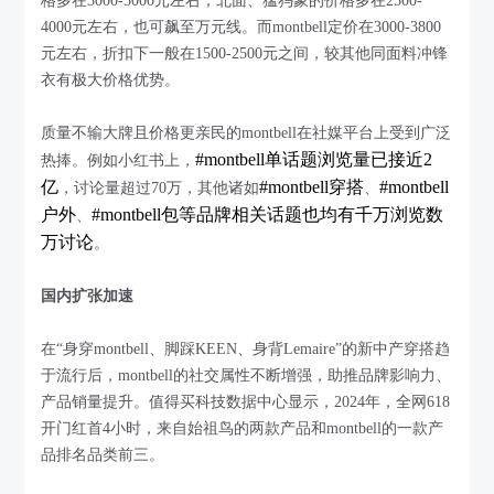
格多在3000-5000元左右；北面、猛犸象的价格多在2500-
4000元左右，也可飙至万元线。而montbell定价在3000-3800
元左右，折扣下一般在1500-2500元之间，较其他同面料冲锋
衣有极大价格优势。
质量不输大牌且价格更亲民的montbell在社媒平台上受到广泛
#montbell单话题浏览量已接近2
热捧。例如小红书上，
亿
#montbell穿搭
#montbell
，讨论量超过70万，其他诸如
、
户外
#montbell包等品牌相关话题也均有千万浏览数
、
万讨论
。
国内扩张加速
在“身穿montbell、脚踩KEEN、身背Lemaire”的新中产穿搭趋
于流行后，montbell的社交属性不断增强，助推品牌影响力、
产品销量提升。值得买科技数据中心显示，2024年，全网618
开门红首4小时，来自始祖鸟的两款产品和montbell的一款产
品排名品类前三。