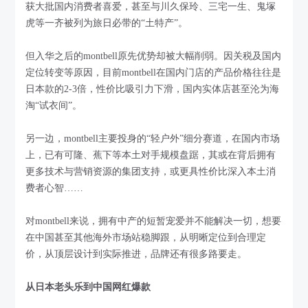
获大批国内消费者喜爱，甚至与川久保玲、三宅一生、鬼塚
虎等一齐被列为旅日必带的“土特产”。
但入华之后的montbell原先优势却被大幅削弱。因关税及国内
定位转变等原因，目前montbell在国内门店的产品价格往往是
日本款的2-3倍，性价比吸引力下滑，国内实体店甚至沦为海
淘“试衣间”。
另一边，montbell主要投身的“轻户外”细分赛道，在国内市场
上，已有可隆、蕉下等本土对手规模盘踞，其或在背后拥有
更多技术与营销资源的集团支持，或更具性价比深入本土消
费者心智……
对montbell来说，拥有中产的短暂宠爱并不能解决一切，想要
在中国甚至其他海外市场站稳脚跟，从明晰定位到合理定
价，从顶层设计到实际推进，品牌还有很多路要走。
从日本老头乐到中国网红爆款