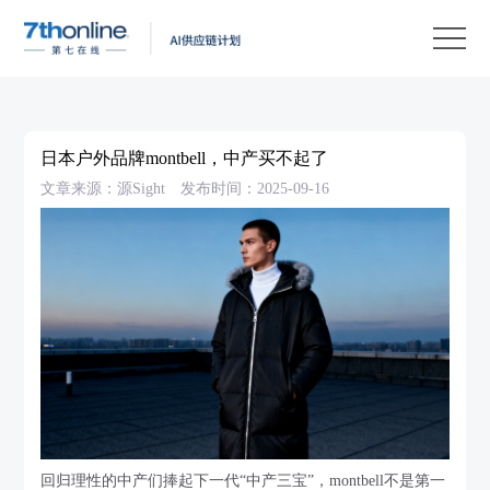
产
品
解
决
客
方
户
客
日本户外品牌montbell，中产买不起了
案
案
户
资
文章来源：源Sight
发布时间：2025-09-16
例
支
源
关
持
中
于
EN
心
我
们
回归理性的中产们捧起下一代“中产三宝”，montbell不是第一