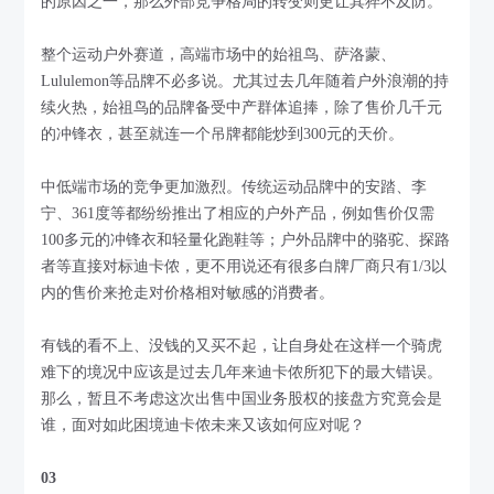
的原因之一，那么外部竞争格局的转变则更让其猝不及防。
整个运动户外赛道，高端市场中的始祖鸟、萨洛蒙、
Lululemon等品牌不必多说。尤其过去几年随着户外浪潮的持
续火热，始祖鸟的品牌备受中产群体追捧，除了售价几千元
的冲锋衣，甚至就连一个吊牌都能炒到300元的天价。
中低端市场的竞争更加激烈。传统运动品牌中的安踏、李
宁、361度等都纷纷推出了相应的户外产品，例如售价仅需
100多元的冲锋衣和轻量化跑鞋等；户外品牌中的骆驼、探路
者等直接对标迪卡侬，更不用说还有很多白牌厂商只有1/3以
内的售价来抢走对价格相对敏感的消费者。
有钱的看不上、没钱的又买不起，让自身处在这样一个骑虎
难下的境况中应该是过去几年来迪卡侬所犯下的最大错误。
那么，暂且不考虑这次出售中国业务股权的接盘方究竟会是
谁，面对如此困境迪卡侬未来又该如何应对呢？
03