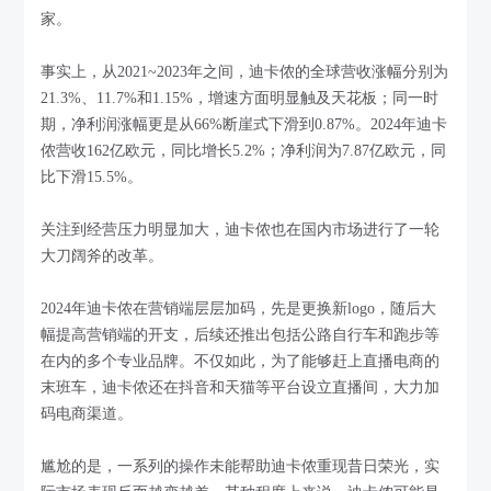
家。
事实上，从2021~2023年之间，迪卡侬的全球营收涨幅分别为
21.3%、11.7%和1.15%，增速方面明显触及天花板；同一时
期，净利润涨幅更是从66%断崖式下滑到0.87%。2024年迪卡
侬营收162亿欧元，同比增长5.2%；净利润为7.87亿欧元，同
比下滑15.5%。
关注到经营压力明显加大，迪卡侬也在国内市场进行了一轮
大刀阔斧的改革。
2024年迪卡侬在营销端层层加码，先是更换新logo，随后大
幅提高营销端的开支，后续还推出包括公路自行车和跑步等
在内的多个专业品牌。不仅如此，为了能够赶上直播电商的
末班车，迪卡侬还在抖音和天猫等平台设立直播间，大力加
码电商渠道。
尴尬的是，一系列的操作未能帮助迪卡侬重现昔日荣光，实