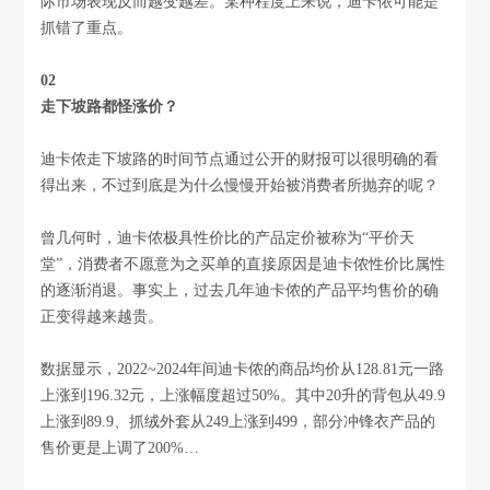
际市场表现反而越变越差。某种程度上来说，迪卡侬可能是
抓错了重点。
02
走下坡路都怪涨价？
迪卡侬走下坡路的时间节点通过公开的财报可以很明确的看
得出来，不过到底是为什么慢慢开始被消费者所抛弃的呢？
曾几何时，迪卡侬极具性价比的产品定价被称为“平价天
堂”，消费者不愿意为之买单的直接原因是迪卡侬性价比属性
的逐渐消退。事实上，过去几年迪卡侬的产品平均售价的确
正变得越来越贵。
数据显示，2022~2024年间迪卡侬的商品均价从128.81元一路
上涨到196.32元，上涨幅度超过50%。其中20升的背包从49.9
上涨到89.9、抓绒外套从249上涨到499，部分冲锋衣产品的
售价更是上调了200%…