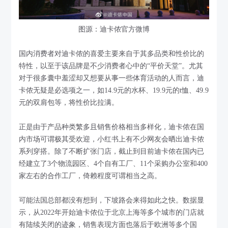
图源：迪卡侬官方微博
国内消费者对迪卡侬的喜爱主要来自于其多品类和性价比的
特性，以至于该品牌是不少消费者心中的“平价天堂”。尤其
对于很多囊中羞涩却又想要从事一些体育活动的人而言，迪
卡侬无疑是必选项之一，如14.9元的水杯、19.9元的t恤、49.9
元的双肩包等，将性价比拉满。
正是由于产品种类繁多且销售价格相当多样化，迪卡侬在国
内市场可谓极其受欢迎，小红书上有不少网友会晒出迪卡侬
系列穿搭。除了不断扩张门店，截止到目前迪卡侬在国内已
经建立了3个物流园区、4个自有工厂、11个采购办公室和400
家左右的合作工厂，倚赖程度可谓相当之高。
可能法国总部都没有想到，下坡路会来得如此之快。数据显
示，从2022年开始迪卡侬位于北京上海等多个城市的门店就
有陆续关闭的迹象，销售表现方面也落后于欧洲等多个国