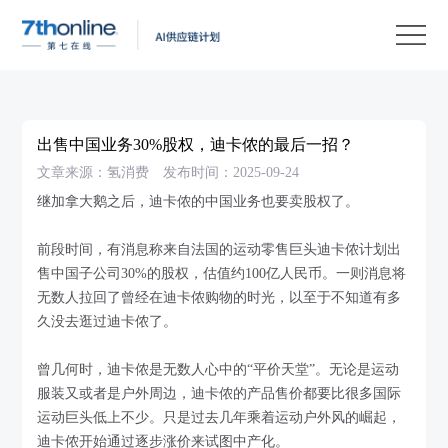
产
品
解
决
客
方
户
客
出售中国业务30%股权，迪卡侬的最后一招？
案
案
户
资
文章来源：氢消费
发布时间：2025-09-24
例
支
源
关
继加拿大鹅之后，迪卡侬的中国业务也要卖股权了。
持
中
于
EN
前段时间，有消息称来自法国的运动零售巨头迪卡侬计划出
心
我
售中国子公司30%的股权，估值约100亿人民币。一则消息将
无数人拉回了曾经在迪卡侬购物的时光，以至于不知道有多
们
久没去逛过迪卡侬了。
曾几何时，迪卡侬是无数人心中的“平价天堂”。无论是运动
服装又或者是户外周边，迪卡侬的产品售价都要比很多国际
运动巨头低上不少。只是过去几年乘着运动户外风的崛起，
迪卡侬开始通过逐步涨价来试图中产化。