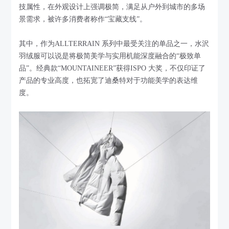
技属性，在外观设计上强调极简，满足从户外到城市的多场
景需求，被许多消费者称作“宝藏支线”。
其中，作为ALLTERRAIN 系列中最受关注的单品之一，水沢
羽绒服可以说是将极简美学与实用机能深度融合的“极致单
品”。经典款“MOUNTAINEER”获得ISPO 大奖，不仅印证了
产品的专业高度，也拓宽了迪桑特对于功能美学的表达维
度。