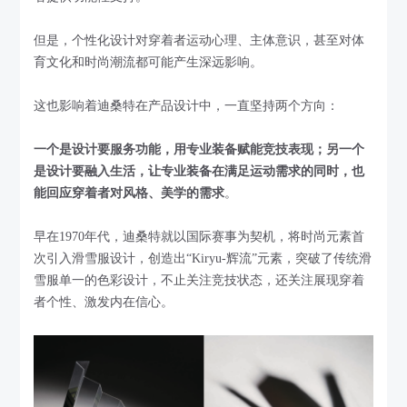
但是，个性化设计对穿着者运动心理、主体意识，甚至对体
育文化和时尚潮流都可能产生深远影响。
这也影响着迪桑特在产品设计中，一直坚持两个方向：
一个是设计要服务功能，用专业装备赋能竞技表现；另一个
是设计要融入生活，让专业装备在满足运动需求的同时，也
能回应穿着者对风格、美学的需求
。
早在1970年代，迪桑特就以国际赛事为契机，将时尚元素首
次引入滑雪服设计，创造出“Kiryu-辉流”元素，突破了传统滑
雪服单一的色彩设计，不止关注竞技状态，还关注展现穿着
者个性、激发内在信心。