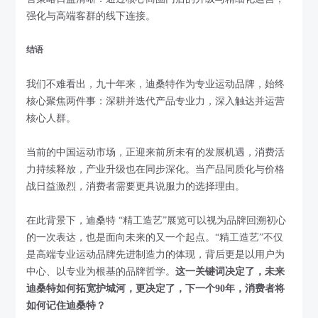
强化与高端客群的线下连接。
结语
我们不难看出，九十年来，迪桑特作为专业运动品牌，始终
核心聚焦两件事：深耕并迭代产品专业力，深入触达并运营
核心人群。
当前的中国运动市场，正迎来前所未有的发展机遇，消费活
力持续释放，产业升级也在同步深化。当产品同质化与价格
战日益激烈，消费者需要更具说服力的选择理由。
在此背景下，迪桑特 “精工造艺”展览可以视为品牌回溯初心
的一次表达，也是面向未来的又一个起点。“精工造艺”不仅
是高端专业运动品牌先进制造力的体现，背后更是以用户为
中心、以专业为根基的品牌哲学。
这一关键词决定了，未来
迪桑特如何拓宽护城河，更决定了，下一个90年，消费者将
如何记住迪桑特？