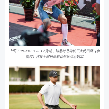
上图：IRONMAN 70.3上海站，迪桑特品牌铁三大使巴斯（李
鹏程）打破中国纪录获得年龄组总冠军