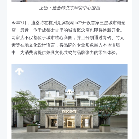
上图：迪桑特北京华贸中心围挡
今年7月，迪桑特在杭州湖滨银泰in77开设首家三层城市概念
店；最近，位于成都太古里的城市概念店也即将焕新开业。
两家店不仅都位于城市核心商圈，并且分别通过青砖、竹元
素等在地文化设计语言，将品牌的专业形象融入本地语境
中，为消费者提供兼具文化共鸣与品牌张力的零售体验。