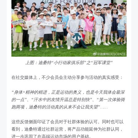
上图：迪桑特“小行动家俱乐部”之“冠军课堂”
在社交媒体上，不少会员会主动分享参与活动的真实感受：
“身体+精神的精进，正是运动的奥义，也是今天我体会最深
的一点”、
“汗水中的友情升温总是特别快”、
“第一次体验骑
跑两项，迪桑特的活动真的从来不会让我失望”……
这些反馈侧面印证了会员对于社群体验的认可。同时也可以
看到，迪桑特通过社群运营，将产品功能延伸为社群认同，
进一步巩固了在高端运动市场的用户基础。