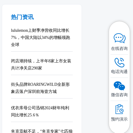
热门资讯
lululemon上财季净营收同比增长
7%，中国大陆以34%的增幅领跑
全球
在线咨询
闭店潮持续，上半年8家上市女装
共计净关店290家
电话沟通
街头品牌ROARINGWILD全新形
象店落户深圳前海壹方城
微信咨询
优衣库母公司迅销2024财年纯利
同比增长25.6％
预约演示
夹克贡献不足，“夹克专家”七匹狼