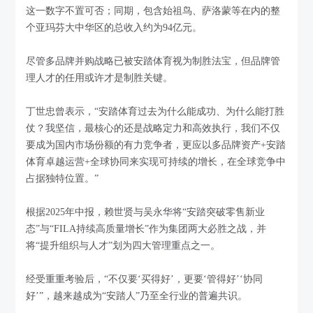
这一数字不置可否；同期，包含始祖鸟、萨洛蒙等在内的整
个亚玛芬大中华区的总收入约为94亿元。
尽管多品牌并购战略已被安踏体育视为制胜法宝，但品牌管
理人才的任用或许才是制胜关键。
丁世忠曾表示，“安踏体育过去为什么能成功、为什么能打胜
仗？我坚信，最核心的还是战略定力和高效执行，我们不仅
要成为国内市场份额的有力竞争者，更应以多品牌资产+安踏
体育卓越运营+全球协同来实现可持续的增长，在全球竞争中
占据独特位置。”
根据2025年中报，赖世贤与吴永华将“安踏突破零售新业
态”与“FILA持续高质量增长”作为集团两大必胜之战，并
将“提升组织与人才”划为四大管理重点之一。
经受重重考验后，“不仅要‘买得好’，更要‘管得好’‘协同
好’”，越来越成为“安踏人”乃至全行业的普遍共识。