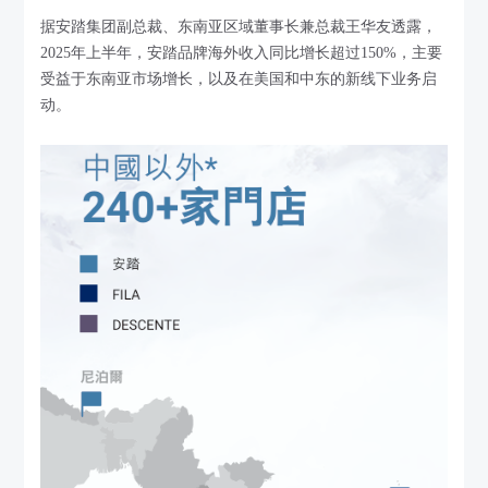
据安踏集团副总裁、东南亚区域董事长兼总裁王华友透露，
2025年上半年，安踏品牌海外收入同比增长超过150%，主要
受益于东南亚市场增长，以及在美国和中东的新线下业务启
动。