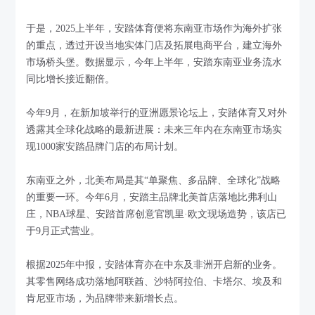
于是，2025上半年，安踏体育便将东南亚市场作为海外扩张
的重点，透过开设当地实体门店及拓展电商平台，建立海外
市场桥头堡。数据显示，今年上半年，安踏东南亚业务流水
同比增长接近翻倍。
今年9月，在新加坡举行的亚洲愿景论坛上，安踏体育又对外
透露其全球化战略的最新进展：未来三年内在东南亚市场实
现1000家安踏品牌门店的布局计划。
东南亚之外，北美布局是其“单聚焦、多品牌、全球化”战略
的重要一环。今年6月，安踏主品牌北美首店落地比弗利山
庄，NBA球星、安踏首席创意官凯里·欧文现场造势，该店已
于9月正式营业。
根据2025年中报，安踏体育亦在中东及非洲开启新的业务。
其零售网络成功落地阿联酋、沙特阿拉伯、卡塔尔、埃及和
肯尼亚市场，为品牌带来新增长点。