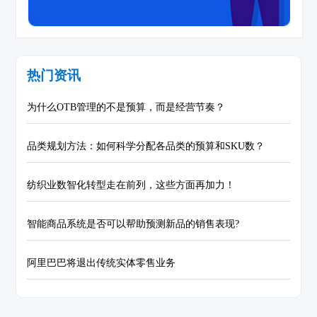
热门资讯
为什么OTB管理的不是预算，而是经营节奏？
品类规划方法：如何科学分配各品类的预算和SKU数？
纺织业数智化转型走在前列，这些方面再加力！
智能商品系统是否可以帮助预测新品的销售表现?
阿里巴巴将退出传统实体零售业务