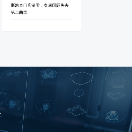
斯凯奇门店清零，奥康国际失去
第二曲线
台