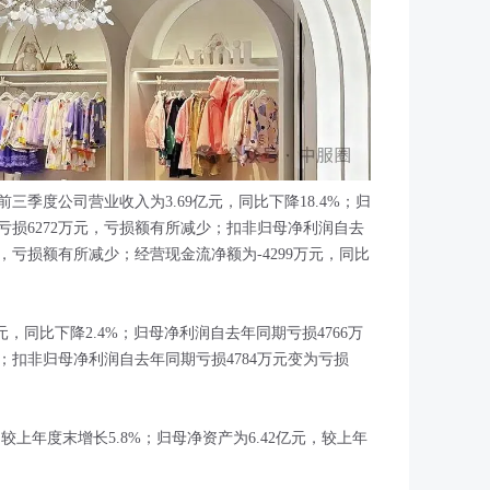
，前三季度公司营业收入为3.69亿元，同比下降18.4%；归
为亏损6272万元，亏损额有所减少；扣非归母净利润自去
万元，亏损额有所减少；经营现金流净额为-4299万元，同比
元，同比下降2.4%；归母净利润自去年同期亏损4766万
少；扣非归母净利润自去年同期亏损4784万元变为亏损
较上年度末增长5.8%；归母净资产为6.42亿元，较上年