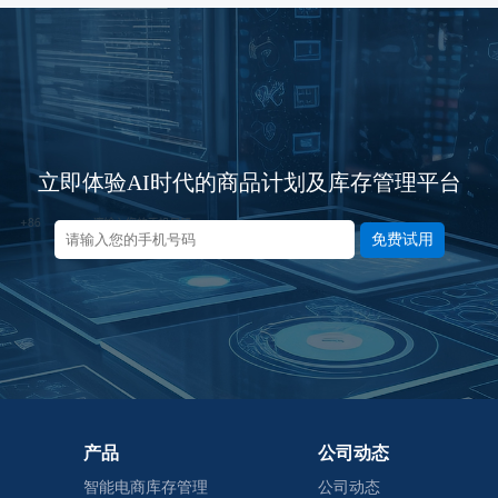
立即体验AI时代的商品计划及库存管理平台
免费试用
产品
公司动态
智能电商库存管理
公司动态