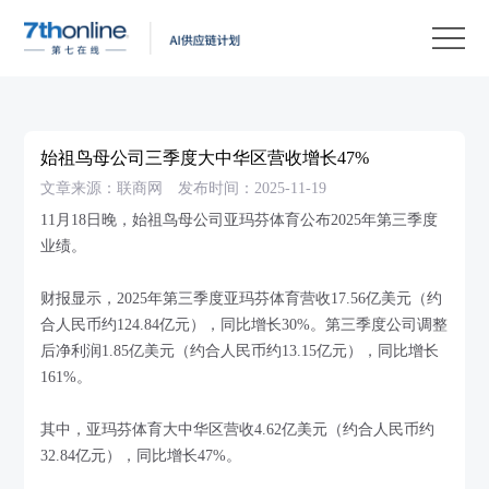
产
品
解
决
客
方
户
客
始祖鸟母公司三季度大中华区营收增长47%
案
案
户
资
文章来源：联商网
发布时间：2025-11-19
例
支
源
关
11月18日晚，始祖鸟母公司亚玛芬体育公布2025年第三季度
业绩。
持
中
于
EN
心
我
财报显示，2025年第三季度亚玛芬体育营收17.56亿美元（约
合人民币约124.84亿元），同比增长30%。第三季度公司调整
们
后净利润1.85亿美元（约合人民币约13.15亿元），同比增长
161%。
其中，亚玛芬体育大中华区营收4.62亿美元（约合人民币约
32.84亿元），同比增长47%。