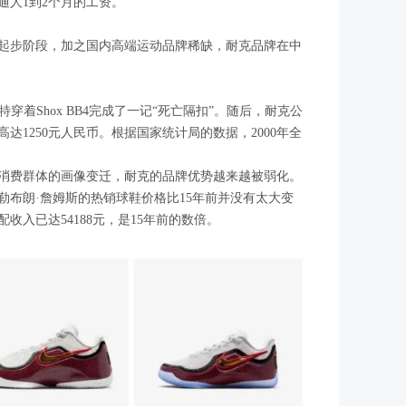
通人1到2个月的工资。
起步阶段，加之国内高端运动品牌稀缺，耐克品牌在中
特穿着Shox BB4完成了一记“死亡隔扣”。随后，耐克公
达1250元人民币。根据国家统计局的数据，2000年全
消费群体的画像变迁，耐克的品牌优势越来越被弱化。
勒布朗·詹姆斯的热销球鞋价格比15年前并没有太大变
配收入已达54188元，是15年前的数倍。