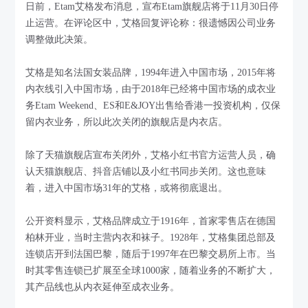
日前，Etam艾格发布消息，宣布Etam旗舰店将于11月30日停
止运营。在评论区中，艾格回复评论称：很遗憾因公司业务
调整做此决策。
艾格是知名法国女装品牌，1994年进入中国市场，2015年将
内衣线引入中国市场，由于2018年已经将中国市场的成衣业
务Etam Weekend、ES和E&JOY出售给香港一投资机构，仅保
留内衣业务，所以此次关闭的旗舰店是内衣店。
除了天猫旗舰店宣布关闭外，艾格小红书官方运营人员，确
认天猫旗舰店、抖音店铺以及小红书同步关闭。这也意味
着，进入中国市场31年的艾格，或将彻底退出。
公开资料显示，艾格品牌成立于1916年，首家零售店在德国
柏林开业，当时主营内衣和袜子。1928年，艾格集团总部及
连锁店开到法国巴黎，随后于1997年在巴黎交易所上市。当
时其零售连锁已扩展至全球1000家，随着业务的不断扩大，
其产品线也从内衣延伸至成衣业务。